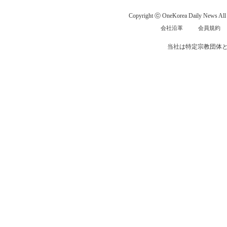
Copyright ⓒ OneKorea Daily News All r
会社沿革
会員規約
当社は特定宗教団体