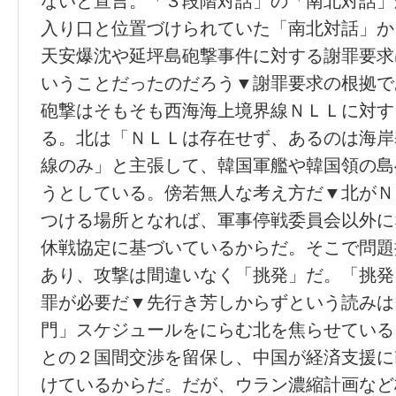
ないと宣言。「３段階対話」の「南北対話」
入り口と位置づけられていた「南北対話」か
天安爆沈や延坪島砲撃事件に対する謝罪要求
いうことだったのだろう▼謝罪要求の根拠で
砲撃はそもそも西海海上境界線ＮＬＬに対す
る。北は「ＮＬＬは存在せず、あるのは海岸
線のみ」と主張して、韓国軍艦や韓国領の島
うとしている。傍若無人な考え方だ▼北がＮ
つける場所となれば、軍事停戦委員会以外に
休戦協定に基づいているからだ。そこで問題
あり、攻撃は間違いなく「挑発」だ。「挑発
罪が必要だ▼先行き芳しからずという読みは
門」スケジュールをにらむ北を焦らせている
との２国間交渉を留保し、中国が経済支援に
けているからだ。だが、ウラン濃縮計画など