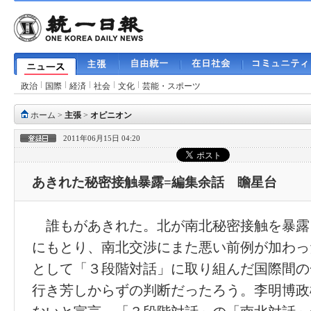
政治
国際
経済
社会
文化
芸能・スポーツ
ホーム
>
主張
>
オピニオン
2011年06月15日 04:20
あきれた秘密接触暴露=編集余話 瞻星台
誰もがあきれた。北が南北秘密接触を暴露
にもとり、南北交渉にまた悪い前例が加わっ
として「３段階対話」に取り組んだ国際間の
行き芳しからずの判断だったろう。李明博政