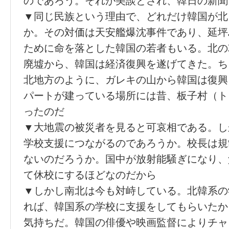
のであろう。それが美談とされ、韓日の新聞
▼同じ民族という理由で、どれだけ韓国が北
か。その対価は天安艦爆沈事件であり、延坪
ために命を落とした韓国の若者もいる。北の
廃墟から、韓国は経済復興を遂げてきた。ち
北地方のように、ガレキの山から韓国は復興
パートが建っている場所には昔、板子村（ト
ったのだ
▼大地震の被災者を見ると可哀相である。し
学校支援につながるのであろうか。校長は規
ないのだろうか。国中が放射能騒ぎになり、
て休校にするほどなのだから
▼しかし南北は今も対峙している。北韓系の
れば、韓国系の学校に支援をしてもらいたか
気持ちだ。韓国の俳優や映画監督によりチャ