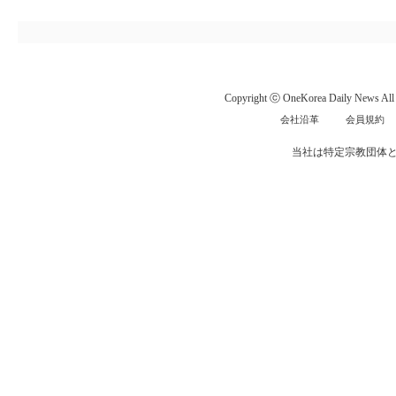
Copyright ⓒ OneKorea Daily News All r
会社沿革
会員規約
当社は特定宗教団体