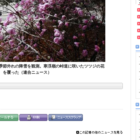
季節外れの降雪を観測。寒渓嶺の峠道に咲いたツツジの花
を覆った（連合ニュース）