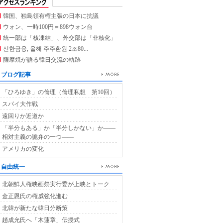
韓国、独島領有権主張の日本に抗議
ウォン、一時100円＝898ウォン台
統一部は「核凍結」、外交部は「非核化」
신한금융, 올해 주주환원 2조80...
薩摩焼が語る韓日交流の軌跡
ブログ記事
「ひろゆき」の倫理（倫理私想 第10回）
スパイ大作戦
遠回りか近道か
「半分もある」か「半分しかない」か――
相対主義の詭弁の一つ――
アメリカの変化
自由統一
北朝鮮人権映画祭実行委が上映とトーク
金正恩氏の権威強化進む
北韓が新たな韓日分断策
趙成允氏へ「木蓮章」伝授式