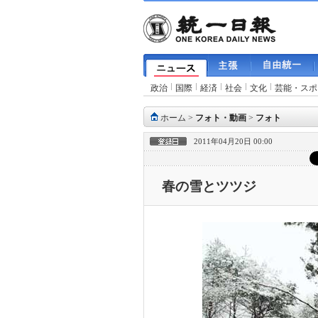
政治
国際
経済
社会
文化
芸能・スポ
ホーム
>
フォト・動画
>
フォト
2011年04月20日 00:00
春の雪とツツジ