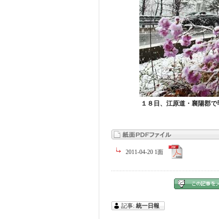
１８日、江原道・襄陽郡で
2011-04-20 1面
記事:
統一日報