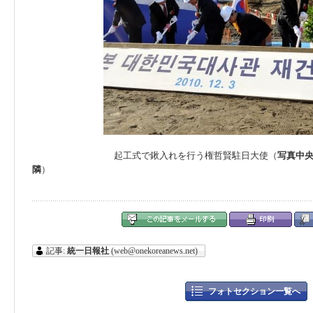
起工式で鍬入れを行う権哲賢駐日大使（
写真中
隣
）
記事:
統一日報社
(web@onekoreanews.net)
フォトセクション一覧へ