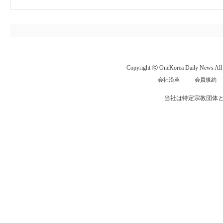
Copyright ⓒ OneKorea Daily News All r
会社沿革
会員規約
当社は特定宗教団体