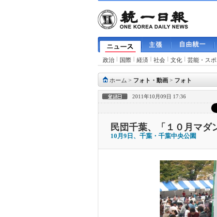
政治
国際
経済
社会
文化
芸能・スポ
ホーム
>
フォト・動画
>
フォト
2011年10月09日 17:36
民団千葉、「１０月マダ
10月9日、千葉・千葉中央公園