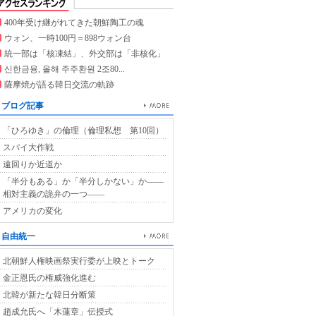
400年受け継がれてきた朝鮮陶工の魂
ウォン、一時100円＝898ウォン台
統一部は「核凍結」、外交部は「非核化」
신한금융, 올해 주주환원 2조80...
薩摩焼が語る韓日交流の軌跡
ブログ記事
「ひろゆき」の倫理（倫理私想 第10回）
スパイ大作戦
遠回りか近道か
「半分もある」か「半分しかない」か――
相対主義の詭弁の一つ――
アメリカの変化
自由統一
北朝鮮人権映画祭実行委が上映とトーク
金正恩氏の権威強化進む
北韓が新たな韓日分断策
趙成允氏へ「木蓮章」伝授式