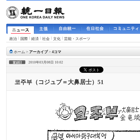
政治
国際
経済
社会
文化
芸能・スポーツ
ホーム
>
アーカイブ
>
4コマ
2010年03月08日 10:02
코주부（コジュブ＝大鼻居士）51