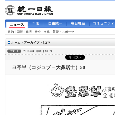
政治
国際
経済
社会
文化
芸能・スポーツ
ホーム
>
アーカイブ
>
4コマ
2010年03月01日 10:09
코주부（コジュブ＝大鼻居士）50