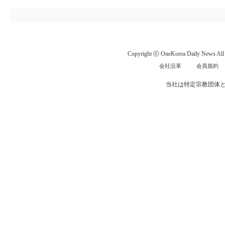
Copyright ⓒ OneKorea Daily News All r
会社沿革
会員規約
当社は特定宗教団体