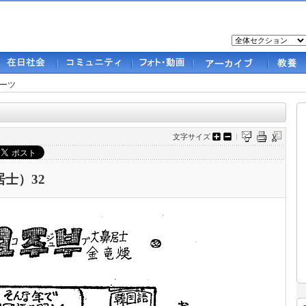
ーツ
文字サイズ
士）32