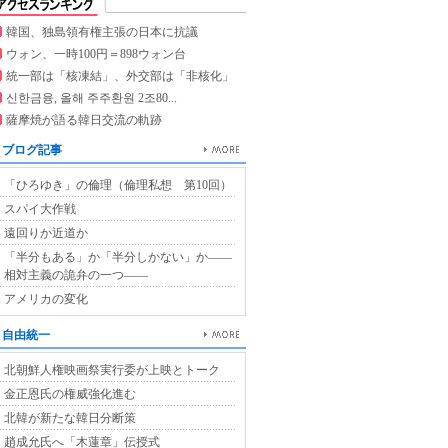
韓国、独島領有権主張の日本に抗議
ウォン、一時100円＝898ウォン台
統一部は「核凍結」、外交部は「非核化」
신한금융, 올해 주주환원 2조80...
薩摩焼が語る韓日交流の軌跡
ブログ記事
「ひろゆき」の倫理（倫理私想 第10回）
スパイ大作戦
遠回りか近道か
「半分もある」か「半分しかない」か――
相対主義の詭弁の一つ――
アメリカの変化
自由統一
北朝鮮人権映画祭実行委が上映とトーク
金正恩氏の権威強化進む
北韓が新たな韓日分断策
趙成允氏へ「木蓮章」伝授式