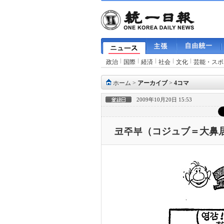
政治
国際
経済
社会
文化
芸能・スポ
ホーム
>
アーカイブ
>
4コマ
2009年10月20日 15:53
코주부（コジュブ＝大鼻居