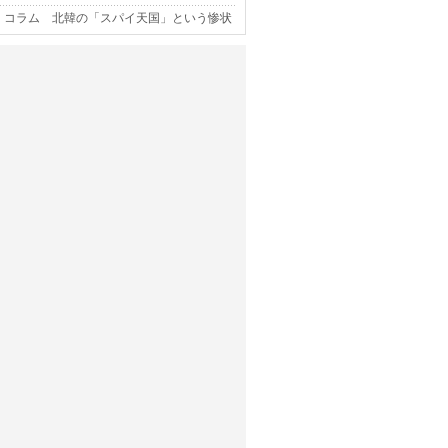
コラム 北韓の「スパイ天国」という惨状