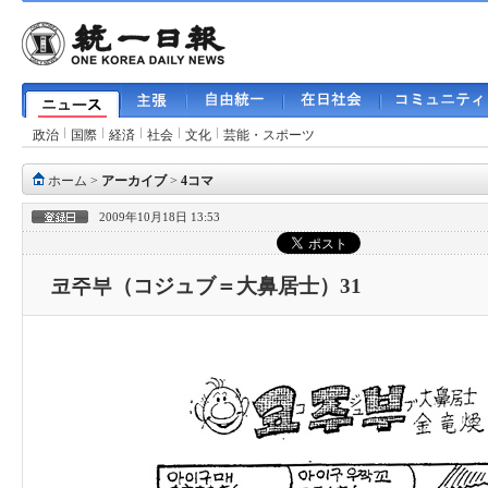
政治
国際
経済
社会
文化
芸能・スポーツ
ホーム
>
アーカイブ
>
4コマ
2009年10月18日 13:53
코주부（コジュブ＝大鼻居士）31