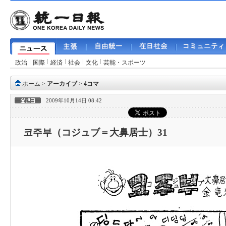
政治
国際
経済
社会
文化
芸能・スポーツ
ホーム
>
アーカイブ
>
4コマ
2009年10月14日 08:42
코주부（コジュブ＝大鼻居士）31