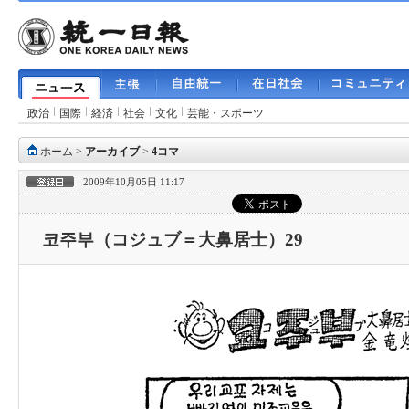
政治
国際
経済
社会
文化
芸能・スポーツ
ホーム
>
アーカイブ
>
4コマ
2009年10月05日 11:17
코주부（コジュブ＝大鼻居士）29