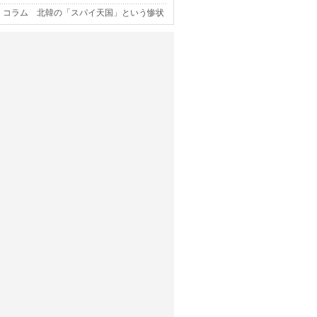
コラム 北韓の「スパイ天国」という惨状