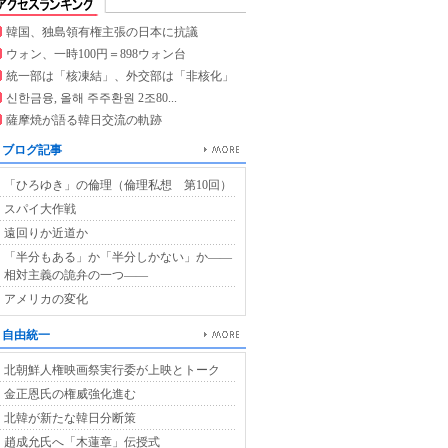
韓国、独島領有権主張の日本に抗議
ウォン、一時100円＝898ウォン台
統一部は「核凍結」、外交部は「非核化」
신한금융, 올해 주주환원 2조80...
薩摩焼が語る韓日交流の軌跡
ブログ記事
「ひろゆき」の倫理（倫理私想 第10回）
スパイ大作戦
遠回りか近道か
「半分もある」か「半分しかない」か――
相対主義の詭弁の一つ――
アメリカの変化
自由統一
北朝鮮人権映画祭実行委が上映とトーク
金正恩氏の権威強化進む
北韓が新たな韓日分断策
趙成允氏へ「木蓮章」伝授式