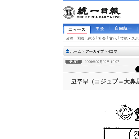
政治
国際
経済
社会
文化
芸能・スポ
ホーム
>
アーカイブ
>
4コマ
2009年09月09日 10:07
코주부（コジュブ＝大鼻居