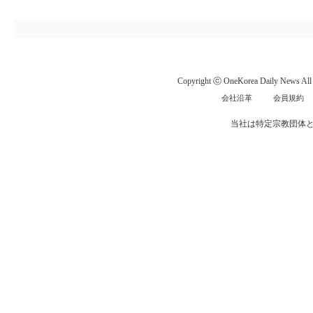
Copyright ⓒ OneKorea Daily News All r
会社沿革
会員規約
当社は特定宗教団体