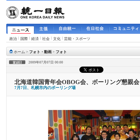
政治
国際
経済
社会
文化
芸能・スポーツ
ホーム
>
フォト・動画
>
フォト
2009年07月07日 00:00
北海道韓国青年会OBOG会、ボーリング懇親
7月7日、札幌市内のボーリング場