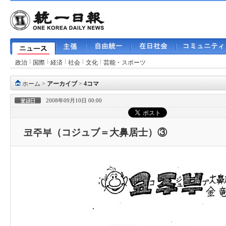
政治
国際
経済
社会
文化
芸能・スポーツ
ホーム
>
アーカイブ
>
4コマ
2008年09月10日 00:00
코주부（コジュブ＝大鼻居士）③