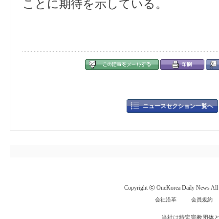
ことに
期待
を
示
している
。
ニュースセクション一覧へ
Copyright ⓒ OneKorea Daily News All r
会社沿革
会員規約
当社は特定宗教団体