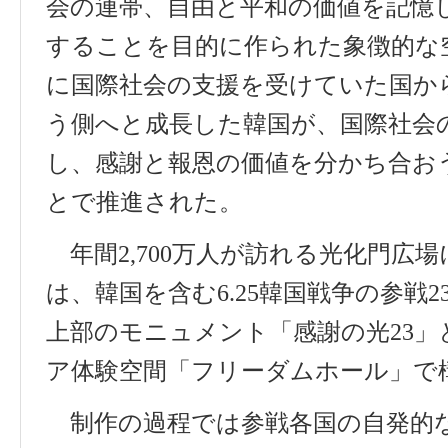
会
の
連帯
、
自由
と
平和
の
価値
を
記憶
することを
目的
に
作
られた
象徴的
な
に
国際社会
の
支援
を
受
けていた
国
か
う
側
へと
成長
した
韓国
が
、
国際社会
し
、
感謝
と
報恩
の
価値
を
分
かち
合
お
とで
推進
された
。
年間
2,700
万人
が
訪
れる
光化門広場
は
、
韓国
を
含
む
6.25
韓国戦争
の
参戦
2
上部
のモニュメント
「
感謝
の
光
23
」
ア
体験空間
「
フリーダムホール
」
で
制作
の
過程
では
参戦各国
の
自発的