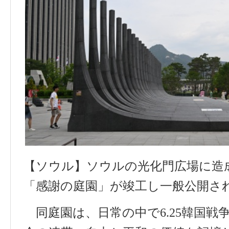
【
ソウル
】
ソウルの
光化門広場
に
造
「
感謝
の
庭園
」
が
竣工
し
一般公開
さ
同庭園
は
、
日常
の
中
で
6.25
韓国戦