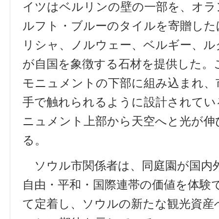
イツはベルリンの
壁
の
一部
を
、
オラ
ルフト・ブルーのタイルを
寄贈
した
リシャ
、
ノルウェー
、
ベルギー
、
ル
が
自国
を
象徴
する
石材
を
提供
した
。
モニュメントの
下部
に
組
み
込
まれ
、
手
で
触
れられるように
設計
されてい
ニュメント
上部
から
天空
へと
光
が
伸
る
。
ソウル
市関係者
は
、
同庭園
が
国内
自由
・
平和
・
国際連帯
の
価値
を
体験
て
定着
し
、
ソウルの
新
たな
観光資産