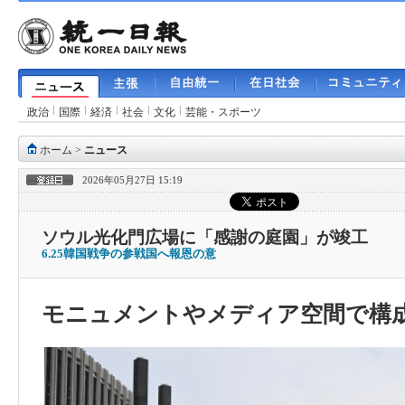
政治
国際
経済
社会
文化
芸能・スポーツ
ホーム
>
ニュース
2026年05月27日 15:19
ソウル光化門広場に「感謝の庭園」が竣工
6.25韓国戦争の参戦国へ報恩の意
モニュメントやメディア
空間
で
構