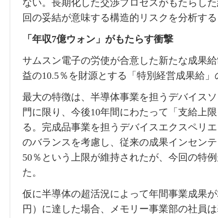
ない。長期化した交
渉
プロセスがもたらした
回の妥結が意味する構造的リスクを分析する
「年
収
7
億ウォン」がもたらす衝
撃
サムスン電子の
労
使が合意した新たな成果給
益の
10.5
％を財源とする「特別
経営
成果給」
最大の特
徴
は、半導体事業を担うデバイスソ
門に限り、今後
10
年間にわたって「支給上限
る。完成品事業を担うデバイスエクスペリエ
のバランスを考慮し、
従来
の成果インセンテ
50
％という上限が維持されたが、今回の特例
た。
仮に半導体の超活況によって年間事業成果が
円）に達した場合、メモリ
ー
事業部の社員は