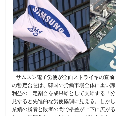
サムスン電子
労
使が全面ストライキの直前
の暫定合意は、韓
国
の
労働
市場全体に重い課
利益の一定割合を成果給として支給する「分
見すると先進的な
労
使協調に見える。しかし
業績の勝者と敗者の間で格差が上下に
広
がる