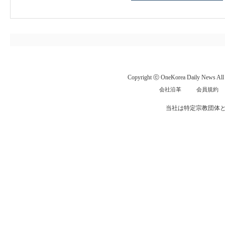
Copyright ⓒ OneKorea Daily News All r
会社沿革
会員規約
当社は特定宗教団体