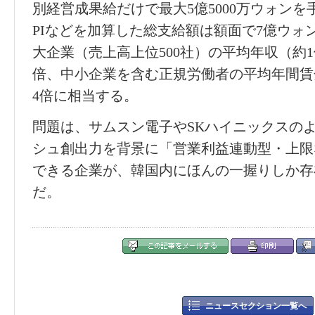
別
経営
成果給だけで最大
5
億
5000
万ウォンを
PI
などを加算した
総
支給額は額面で
7
億ウォ
大企業（
売
上高上位
500
社）の平均年
収
（約
1
倍、中小企業を含む正規
労働
者の平均年間賃
4
倍に相
当
する。
問題は、サムスン電子や
SK
ハイニックスの
シュ創出力を背景に「
営
業利益連動型
・
上限
できる企業が、韓
国内
にほんの一握りしか存
だ。
ニュースセクション一覧へ