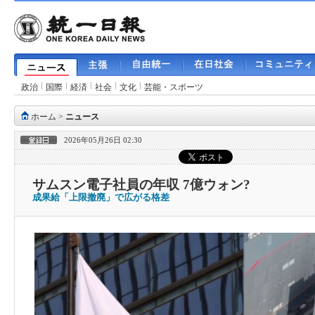
政治
国際
経済
社会
文化
芸能・スポーツ
ホーム
>
ニュース
2026年05月26日 02:30
サムスン電子社員の年収 7億ウォン?
成果給「上限撤廃」で広がる格差