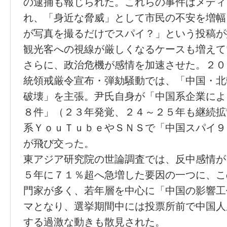
の逮捕も報じられた。これらの事件はメディ
れ、「身近な脅威」として市民の不安を増幅
が写真を撮るだけでスパイ？」という投稿が
観光客への視線が厳しくなるケースも増えて
さらに、政治危機が感情を加速させた。２０
統領戒厳令宣布・弾劾騒動では、「中国・北
破壊」を主張。尹氏自身が「中国系企業によ
８件」（２３年発覚、２４～２５年も継続拡
系ＹｏｕＴｕｂｅやＳＮＳで「中国スパイ９
が飛び交った。
東アジア研究院の世論調査では、反中感情が
５年に７１％超へ急増した要因の一つに、こ
門家が多く、若年層を中心に「中国の影響工
マとなり、選挙期間中には投票所前で中国人
する過激な動きも散見された。