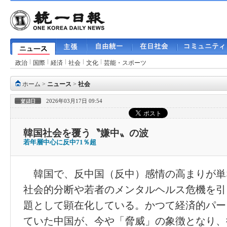
政治
国際
経済
社会
文化
芸能・スポーツ
ホーム
>
ニュース
>
社会
2026年03月17日 09:54
韓国社会を覆う〝嫌中〟の波
若年層中心に反中71％超
韓国で、反中国（反中）感情の高まりが単
社会的分断や若者のメンタルヘルス危機を引
題として顕在化している。かつて経済的パー
ていた中国が、今や「脅威」の象徴となり、