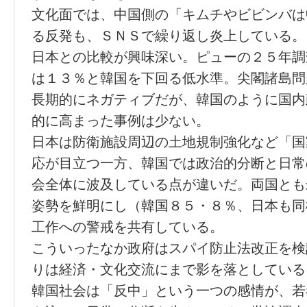
文化面では、中国側の「キムチやビビンバは
る反発も、ＳＮＳで繰り返し炎上している。
日本との比較が興味深い。ピューの２５年調
は１３％と韓国を下回る低水準。尖閣諸島問
長期的にネガティブだが、韓国のように国内
的に高まった事例は少ない。
日本は防衛施設周辺の土地規制強化など「国
応が目立つ一方、韓国では政治的分断と日常
会全体に波及している点が違いだ。両国とも
姿勢を鮮明にし（韓国８５・８％、日本も同
工作への警戒を共有している。
こういったなか政府はスパイ防止法改正を検
りは経済・文化交流にまで影を落としている
韓国社会は「反中」という一つの感情が、若