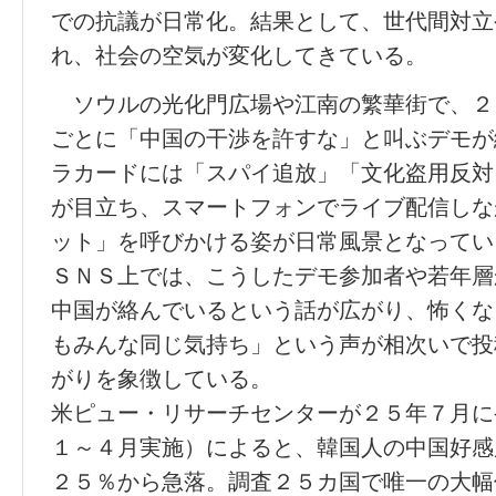
での抗議が日常化。結果として、世代間対立
れ、社会の空気が変化してきている。
ソウルの光化門広場や江南の繁華街で、２
ごとに「中国の干渉を許すな」と叫ぶデモが
ラカードには「スパイ追放」「文化盗用反対
が目立ち、スマートフォンでライブ配信しな
ット」を呼びかける姿が日常風景となってい
ＳＮＳ上では、こうしたデモ参加者や若年層
中国が絡んでいるという話が広がり、怖くな
もみんな同じ気持ち」という声が相次いで投
がりを象徴している。
米ピュー・リサーチセンターが２５年７月に
１～４月実施）によると、韓国人の中国好感
２５％から急落。調査２５カ国で唯一の大幅