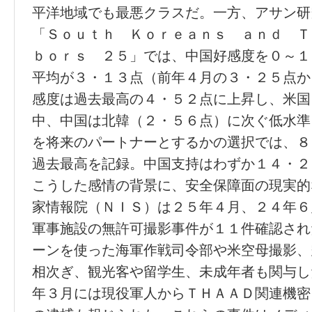
平洋地域でも最悪クラスだ。一方、アサン研
「Ｓｏｕｔｈ Ｋｏｒｅａｎｓ ａｎｄ Ｔ
ｂｏｒｓ ２５」では、中国好感度を０～１
平均が３・１３点（前年４月の３・２５点か
感度は過去最高の４・５２点に上昇し、米国
中、中国は北韓（２・５６点）に次ぐ低水準
を将来のパートナーとするかの選択では、８
過去最高を記録。中国支持はわずか１４・２
こうした感情の背景に、安全保障面の現実的
家情報院（ＮＩＳ）は２５年４月、２４年６
軍事施設の無許可撮影事件が１１件確認され
ーンを使った海軍作戦司令部や米空母撮影、
相次ぎ、観光客や留学生、未成年者も関与し
年３月には現役軍人からＴＨＡＡＤ関連機密