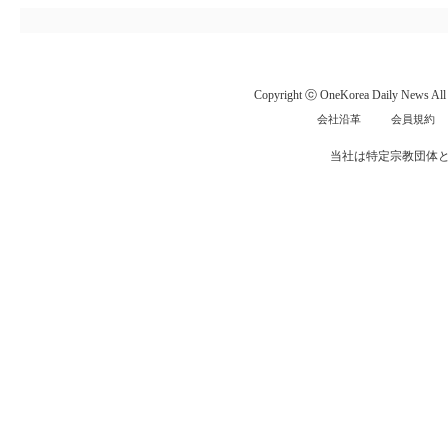
Copyright ⓒ OneKorea Daily News All r
会社沿革
会員規約
当社は特定宗教団体