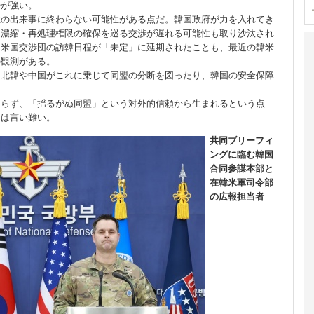
勢が強い。
性の出来事に終わらない可能性がある点だ。韓国政府が力を入れてき
ン濃縮・再処理権限の確保を巡る交渉が遅れる可能性も取り沙汰され
た米国交渉団の訪韓日程が「未定」に延期されたことも、最近の韓米
の観測がある。
、北韓や中国がこれに乗じて同盟の分断を図ったり、韓国の安全保障
。
ならず、「揺るがぬ同盟」という対外的信頼から生まれるという点
とは言い難い。
共同ブリーフィ
ングに臨む韓国
合同参謀本部と
在韓米軍司令部
の広報担当者