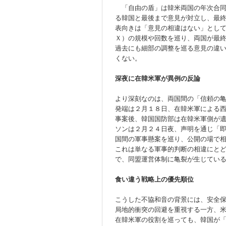
「自由の盾」は韓米両国の年次合同
る韓国と最後まで意見が対立し、最
表向きは「意見の相違はない」とし
Ｘ）の規模や回数を巡り、両国が最
過去にも細部の調整を巡る意見の違
くない。
深夜に在韓米軍が異例の反論
より深刻なのは、両国間の「信頼の
発端は２月１８日、在韓米軍による
事案後、韓国国防部は在韓米軍側が
ソンは２月２４日夜、声明を通じ「
国間の軍事懸案を巡り、公開の場で
これは単なる軍事的判断の相違にと
で、同盟運営体制に亀裂が生じてい
食い違う戦略上の優先順位
こうした不協和音の背景には、安全
局地的衝突の回避を重視する一方、
在韓米軍の役割を巡っても、韓国が