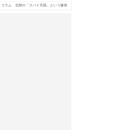
コラム 北韓の「スパイ天国」という惨状