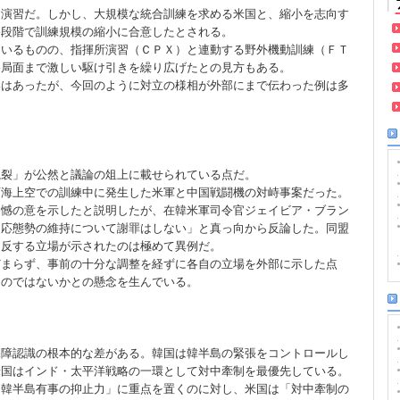
演習だ。しかし、大規模な統合訓練を求める米国と、縮小を志向す
終段階で訓練規模の縮小に合意したとされる。
ているものの、指揮所演習（ＣＰＸ）と連動する野外機動訓練（ＦＴ
終局面まで激しい駆け引きを繰り広げたとの見方もある。
いはあったが、今回のように対立の様相が外部にまで伝わった例は多
亀裂」が公然と議論の俎上に載せられている点だ。
西海上空での訓練中に発生した米軍と中国戦闘機の対峙事案だった。
遺憾の意を示したと説明したが、在韓米軍司令官ジェイビア・ブラン
即応態勢の維持について謝罪はしない」と真っ向から反論した。同盟
相反する立場が示されたのは極めて異例だ。
どまらず、事前の十分な調整を経ずに各自の立場を外部に示した点
るのではないかとの懸念を生んでいる。
保障認識の根本的な差がある。韓国は韓半島の緊張をコントロールし
米国はインド・太平洋戦略の一環として対中牽制を最優先している。
「韓半島有事の抑止力」に重点を置くのに対し、米国は「対中牽制の