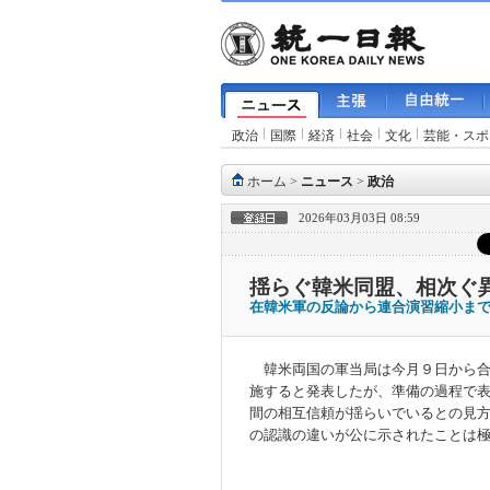
政治
国際
経済
社会
文化
芸能・スポ
ホーム
>
ニュース
>
政治
2026年03月03日 08:59
揺らぐ韓米同盟、相次ぐ
在韓米軍の反論から連合演習縮小ま
韓米両国の軍当局は今月９日から合
施すると発表したが、準備の過程で
間の相互信頼が揺らいでいるとの見
の認識の違いが公に示されたことは