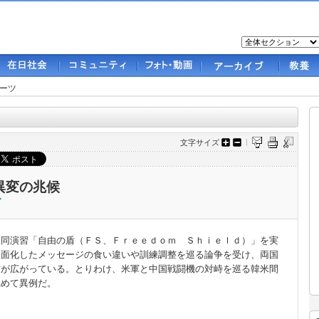
ーツ
文字サイズ
異変の兆候
で
同演習「自由の盾（ＦＳ、Ｆｒｅｅｄｏｍ Ｓｈｉｅｌｄ）」を実
表面化したメッセージの食い違いや訓練調整を巡る論争を受け、両国
方が広がっている。とりわけ、米軍と中国戦闘機の対峙を巡る韓米間
極めて異例だ。