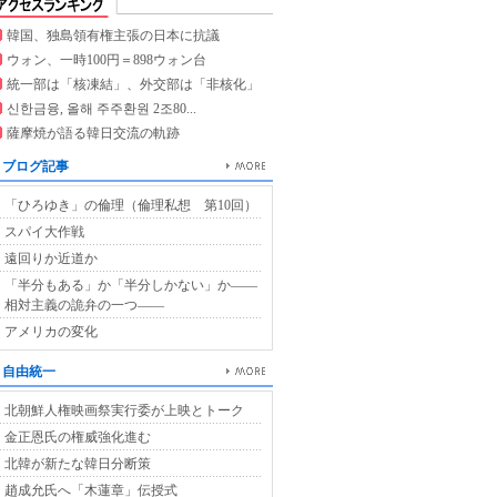
韓国、独島領有権主張の日本に抗議
ウォン、一時100円＝898ウォン台
統一部は「核凍結」、外交部は「非核化」
신한금융, 올해 주주환원 2조80...
薩摩焼が語る韓日交流の軌跡
ブログ記事
「ひろゆき」の倫理（倫理私想 第10回）
スパイ大作戦
遠回りか近道か
「半分もある」か「半分しかない」か――
相対主義の詭弁の一つ――
アメリカの変化
自由統一
北朝鮮人権映画祭実行委が上映とトーク
金正恩氏の権威強化進む
北韓が新たな韓日分断策
趙成允氏へ「木蓮章」伝授式