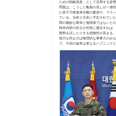
ための戦略資産」として活用する姿
問題は、こうした亀裂の兆しが一過
た原子力推進潜水艦の建造や、ウラ
ている。当初２月末に予定されてい
間の微妙な緊張と無関係ではないと
韓米内部の対立が外部に露呈すれば
態勢を試したりする危険性が高まる
強力な抑止力は物理的な軍事力のみ
で、今回の論争は単なるハプニング