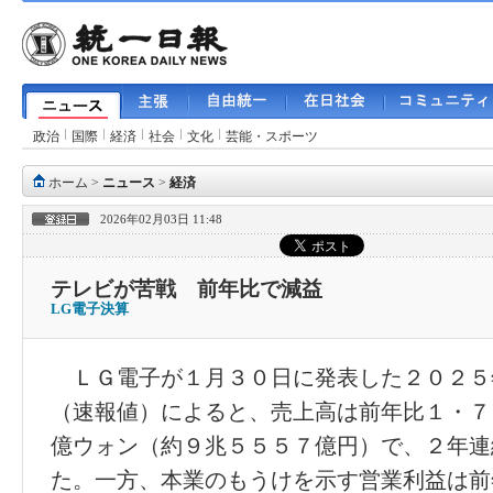
政治
国際
経済
社会
文化
芸能・スポーツ
ホーム
>
ニュース
>
経済
2026年02月03日 11:48
テレビが苦戦 前年比で減益
LG電子決算
ＬＧ電子が１月３０日に発表した２０２５
（速報値）によると、売上高は前年比１・７
億ウォン（約９兆５５５７億円）で、２年連
た。一方、本業のもうけを示す営業利益は前