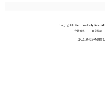
Copyright ⓒ OneKorea Daily News All r
会社沿革
会員規約
当社は特定宗教団体