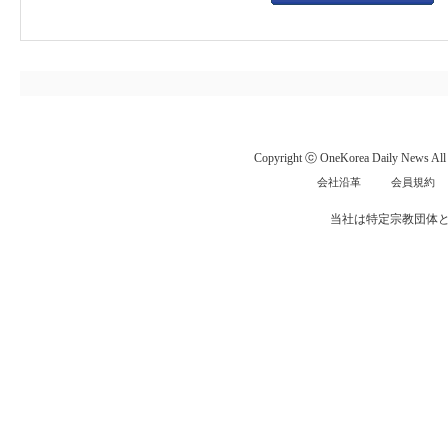
Copyright ⓒ OneKorea Daily News All r
会社沿革
会員規約
当社は特定宗教団体