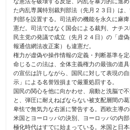
な憲法を破壊する反逆、内乱を暴力的に進め
た内乱専属特別裁判部法（先月２３日）は、
判部を設置する。司法府の機能を永久に麻痺
憲だ。司法ではなく国会による裁判、ナチス
民主党の発議で成立（先月２４日）の「虚偽
報通信網法改正案）も違憲だ。
権力が虚偽や操作情報の定義・判断基準を定
命じるこの法は、全体主義権力の最強の道具
の宣伝は許しながら、国民に対して表現の自
示」による名誉毀損まで厳重処罰する。
国民の関心を他に向かわせ、扇動と洗脳で不
と、弾圧に耐えねばならない被支配層間の葛
卑怯で無気力な右派に警告する。西欧主導の
米国とヨーロッパの決別、ヨーロッパの内部
極化時代はすでに始まっている。米国と日本