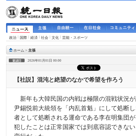
政治
国際
経済
社会
文化
芸能・スポーツ
ホーム
>
主張
2026年01月01日 00:00
【社説】混沌と絶望のなかで希望を作ろう
新年も大韓民国の内戦は極限の混戦状況が
尹錫悦前大統領を「内乱首魁」にして処断し
者として処断される運命である李在明集団が
犯したことは正常国家では到底容認できない