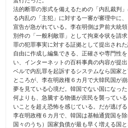
蛮行だった。
法的断罪の形式を備えるための「内乱裁判」
る内乱の「主犯」に対する一審が審理中に、
宣告が急がれている。李在明側は尹前大統領
別件の「一般利敵罪」として拘束令状を請求
罪の犯罪事実に対する証拠として提出された
自由に作成し編集できる、正確さや専門性を
い、インターネットの百科事典の内容が提出
ベルで内乱罪を起訴するシステムなら国家と
ところが、李在明政権６カ月で大韓民国が崩
夢を見ている心境だ。韓国でない国になった
何よりも、急騰する物価が庶民を襲っている
いことを超え恐怖を感じている。だが逃げる
李在明政権６カ月で、韓国は基軸通貨国を除
国々のうち）国家負債が最も早く増える国と