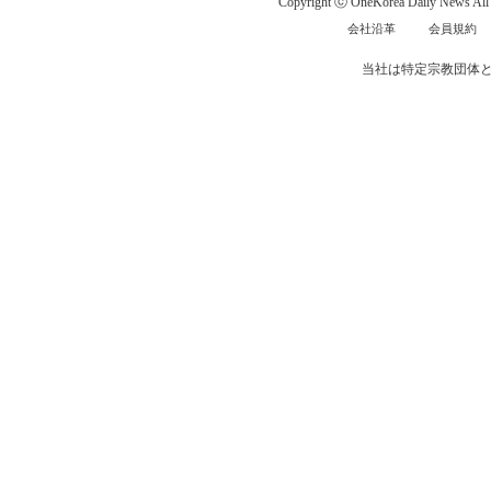
Copyright ⓒ OneKorea Daily News All r
会社沿革
会員規約
当社は特定宗教団体