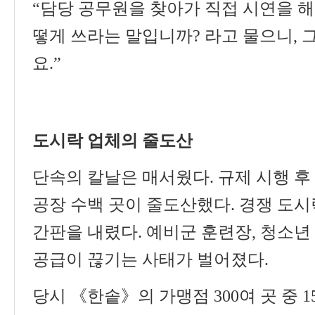
“
담당 공무원을 찾아가 직접 시연을 
떻게 쓰라는 말입니까
?
라고 물으니
,
요
.”
도시락 업체의 줄도산
단속의 칼날은 매서웠다
.
규제 시행 후
공장 수백 곳이 줄도산했다
.
경쟁 도시
간판을 내렸다
.
예비군 훈련장
,
청소년
공급이 끊기는 사태가 벌어졌다
.
당시
《
한솥
》
의 가맹점
300
여 곳 중
1