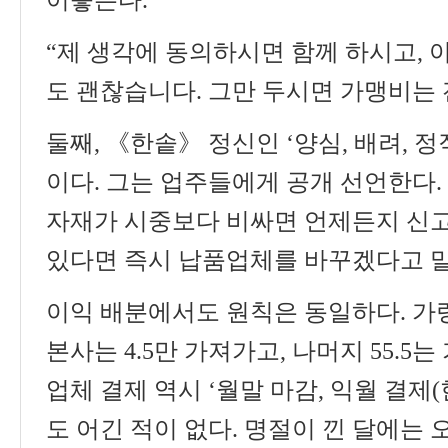
“
제 생각에 동의하시면 함께 하시고
,
도 괜찮습니다
.
그만 두시면 가맹비는
둘째
,
《
한솥
》
정신인
‘
양심
,
배려
,
정
이다
.
그는 업주들에게 공개 선언한다
.
자재가 시중보다 비싸면 언제든지 신
있다면 즉시 납품업체를 바꾸겠다고 
이익 배분에서도 원칙은 동일하다
.
가
본사는
4.5
만 가져가고
,
나머지
55.5
는
업체 결제 역시
‘
월말 마감
,
익월 결제
(
도 어긴 적이 없다
.
명절이 낀 달에는 