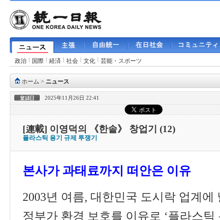
政治
国際
経済
社会
文化
芸能・スポーツ
ホーム
>
ニュース
2025年11月26日 22:41
[連載] 이영덕의 《한솥》 창업기 (12)
플라스틱 용기 규제 투쟁기
본사가 과태료까지 떠안은 이유
2003
년 여름
,
대한민국 도시락 업계에
정부가 환경 보호를 이유로
‘
플라스틱 