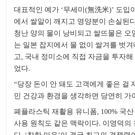
대표적인 예가
‘
무세미
(
無洗米
)’
도입
에서 쌀알이 깨지고 영양분이 손실된
청난 양의 물이 낭비되고 쌀뜨물은 오
는 일본 잡지에서 물 없이 쌀겨를 벗
고
,
국내 정미소에 직접 자금을 투자해
었다
.
“
당장 돈이 안 돼도 고객에게 좋은 걸
민 건강과 환경을 생각하면 당연히 
폐플라스틱 재활용 유니폼
, 100%
국산
사용 원칙도 같은 맥락이다
.
이영덕의 
다
. ‘
착한 마음
’
이 결국 최고의 경쟁력