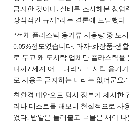
금지한 것이다
.
실태를 조사해본 창업
상식적인 규제
”
라는 결론에 도달했다
.
“
전체 플라스틱 용기류 사용량 중 도시
0.05%
정도였습니다
.
과자
·
화장품
·
생활
로 두고 왜 도시락 업체만 플라스틱을
니까
?
세계 어느 나라도 도시락 용기
로 사용을 금지하는 나라는 없더군요
.”
친환경 대안으로 당시 정부가 제시한 
러나 테스트를 해보니 현실적으로 사
었다
.
밥알은 들러붙고 국물은 새어 