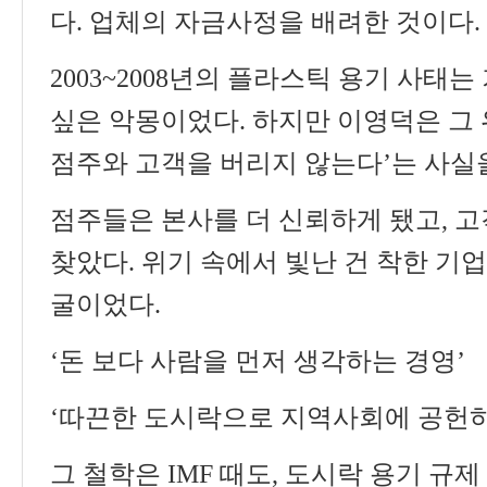
다
.
업체의 자금사정을 배려한 것이다
.
2003~2008
년의 플라스틱 용기 사태는
싶은 악몽이었다
.
하지만 이영덕은 그
점주와 고객을 버리지 않는다
’
는 사실
점주들은 본사를 더 신뢰하게 됐고
,
고
찾았다
.
위기 속에서 빛난 건 착한 기
굴이었다
.
‘
돈 보다 사람을 먼저 생각하는 경영
’
‘
따끈한 도시락으로 지역사회에 공헌
그 철학은
IMF
때도
,
도시락 용기 규제