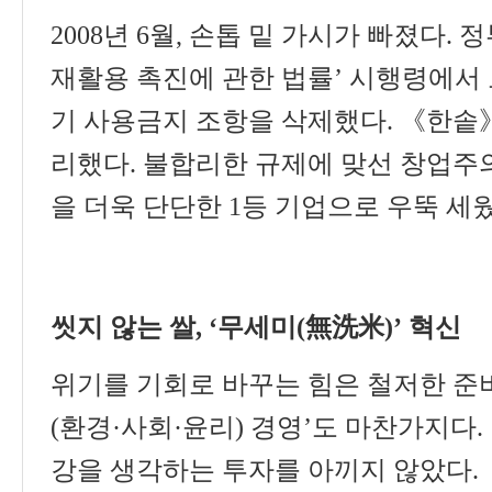
2008
년
6
월
,
손톱 밑 가시가 빠졌다
.
정
재활용 촉진에 관한 법률
’
시행령에서 
기 사용금지 조항을 삭제했다
.
《
한솥
리했다
.
불합리한 규제에 맞선 창업주
을 더욱 단단한
1
등 기업으로 우뚝 세
씻지 않는 쌀
, ‘
무세미
(
無洗米
)’
혁신
위기를 기회로 바꾸는 힘은 철저한 준
(
환경
·
사회
·
윤리
)
경영
’
도 마찬가지다
.
강을 생각하는 투자를 아끼지 않았다
.