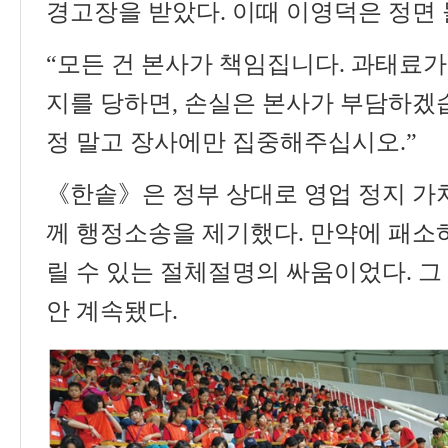
경고장을 받았다
.
이때 이영덕은 정면
“
모든 건 본사가 책임집니다
.
과태료가
지를 당하면
,
손실은 본사가 부담하겠
정 말고 장사에만 집중해주십시오
.”
《
한솥
》
은 정부 상대로 영업 정지 가
께 행정소송을 제기했다
.
만약에 패소
릴 수 있는 절체절명의 싸움이었다
.
그
안 계속됐다
.