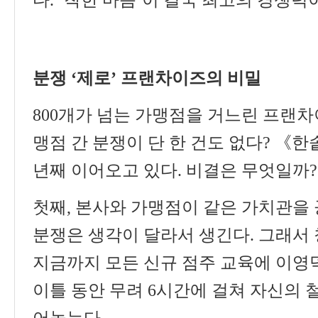
분쟁
‘
제로
’
프랜차이즈의 비밀
800
개가 넘는 가맹점을 거느린 프랜차
맹점 간 분쟁이 단 한 건도 없다
?
《
한
년째 이어오고 있다
.
비결은 무엇일까
?
첫째
,
본사와 가맹점이 같은 가치관을
분쟁은 생각이 달라서 생긴다
.
그래서 
지금까지 모든 신규 점주 교육에 이영
이틀 동안 무려
6
시간에 걸쳐 자신의 
어놓는다
.