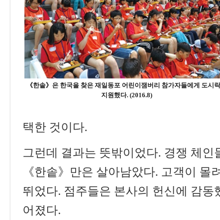
《한솥》은 한국을 찾은 재일동포 어린이잼버리 참가자들에게 도시
지원했다. (2016.8)
택한 것이다
.
그런데 결과는 뜻밖이었다
.
경쟁 체인
《
한솥
》
만은 살아남았다
.
고객이 몰
뛰었다
.
점주들은 본사의 헌신에 감동했
어졌다
.