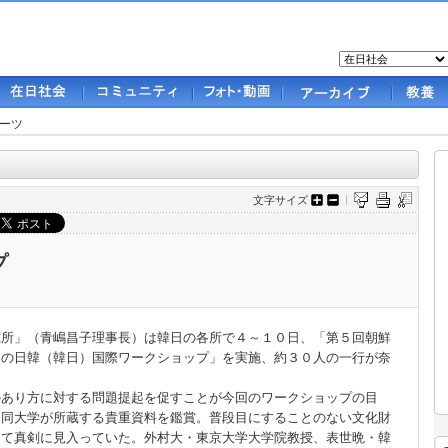
ーツ
文字サイズ
プ
所」（青嶋昌子理事長）は韓日の各所で４～１０日、「第５回朝鮮
めの日韓（韓日）国際ワークショップ」を実施、約３０人の一行が奈
のあり方に対する問題提起を促すことが今回のワークショップの目
、同大学が所蔵する貴重資料を鑑賞。普段目にすることのない文化財
って真剣に見入っていた。外村大・東京大学大学院教授、表世晩・韓