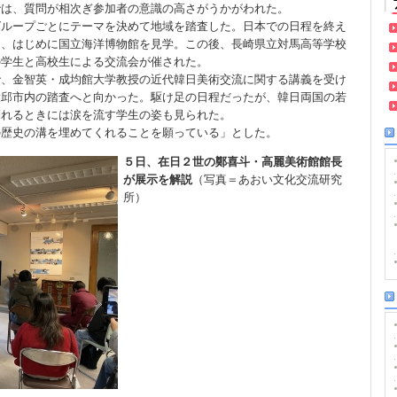
では、質問が相次ぎ参加者の意識の高さがうかがわれた。
グループごとにテーマを決めて地域を踏査した。日本での日程を終え
り、はじめに国立海洋博物館を見学。この後、長崎県立対馬高等学校
の学生と高校生による交流会が催された。
で、金智英・成均館大学教授の近代韓日美術交流に関する講義を受け
大邱市内の踏査へと向かった。駆け足の日程だったが、韓日両国の若
別れるときには涙を流す学生の姿も見られた。
の歴史の溝を埋めてくれることを願っている」とした。
５日、在日２世の鄭喜斗・高麗美術館館長
が展示を解説
（写真＝あおい文化交流研究
所）