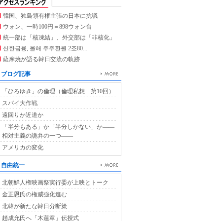
韓国、独島領有権主張の日本に抗議
ウォン、一時100円＝898ウォン台
統一部は「核凍結」、外交部は「非核化」
신한금융, 올해 주주환원 2조80...
薩摩焼が語る韓日交流の軌跡
ブログ記事
「ひろゆき」の倫理（倫理私想 第10回）
スパイ大作戦
遠回りか近道か
「半分もある」か「半分しかない」か――
相対主義の詭弁の一つ――
アメリカの変化
自由統一
北朝鮮人権映画祭実行委が上映とトーク
金正恩氏の権威強化進む
北韓が新たな韓日分断策
趙成允氏へ「木蓮章」伝授式