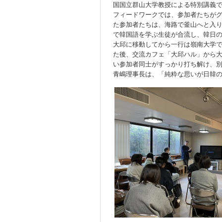
国国立群山大学教授による特別講義
フィードワークでは、参加者たちが
た参加者たちは、海路で釜山へと入
で韓国語を学ぶ生徒が合流し、韓日
大邱に移動してから一行は嶺南大学
た後、交流カフェ「大邱ハル」から
い参加者同士がすっかり打ち解け、
青嶋理事長は、「純粋な思いが日韓