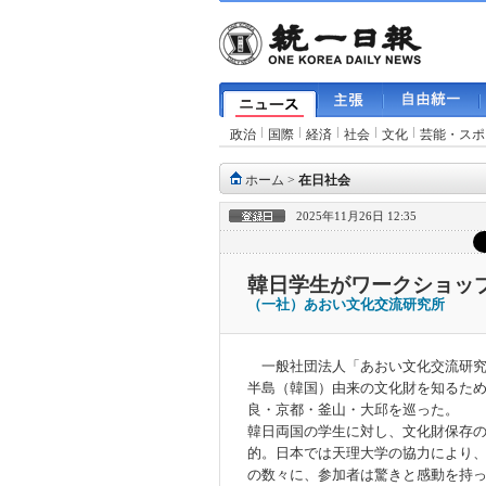
政治
国際
経済
社会
文化
芸能・スポ
ホーム
>
在日社会
2025年11月26日 12:35
韓日学生がワークショッ
（一社）あおい文化交流研究所
一般社団法人「あおい文化交流研究
半島（韓国）由来の文化財を知るた
良・京都・釜山・大邱を巡った。
韓日両国の学生に対し、文化財保存
的。日本では天理大学の協力により
の数々に、参加者は驚きと感動を持