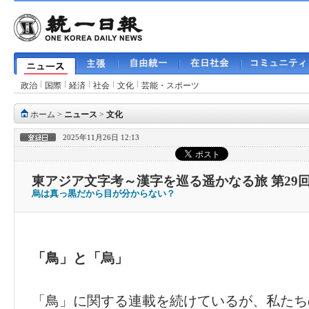
政治
国際
経済
社会
文化
芸能・スポーツ
ホーム
>
ニュース
>
文化
2025年11月26日 12:13
東アジア文字考～漢字を巡る遥かなる旅 第29
烏は真っ黒だから目が分からない？
「鳥」と「烏」
「鳥」に関する連載を続けているが、私たち