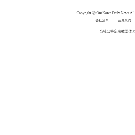
Copyright ⓒ OneKorea Daily News All r
会社沿革
会員規約
当社は特定宗教団体