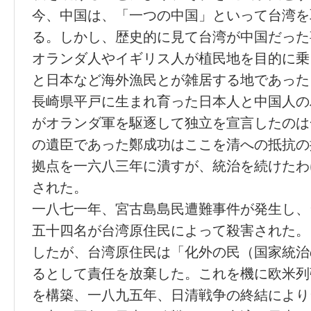
今、中国は、「一つの中国」といって台湾を
る。しかし、歴史的に見て台湾が中国だった
オランダ人やイギリス人が植民地を目的に乗
と日本など海外漁民とが雑居する地であった
長崎県平戸に生まれ育った日本人と中国人の
がオランダ軍を駆逐して独立を宣言したのは
の遺臣であった鄭成功はここを清への抵抗の
拠点を一六八三年に潰すが、統治を続けたわ
された。
一八七一年、宮古島島民遭難事件が発生し、
五十四名が台湾原住民によって殺害された。
したが、台湾原住民は「化外の民（国家統治
るとして責任を放棄した。これを機に欧米列
を構築、一八九五年、日清戦争の終結により