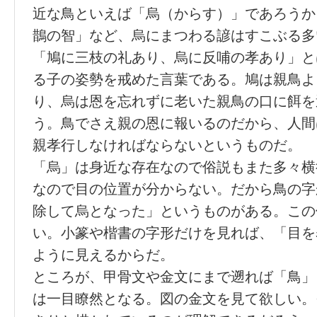
近な鳥といえば「烏（からす）」であろうか
鵲の智」など、烏にまつわる諺はすこぶる多
「鳩に三枝の礼あり、烏に反哺の孝あり」と
る子の姿勢を戒めた言葉である。鳩は親鳥よ
り、烏は恩を忘れずに老いた親鳥の口に餌を
う。鳥でさえ親の恩に報いるのだから、人間
親孝行しなければならないというものだ。
「烏」は身近な存在なので俗説もまた多々横
なので目の位置が分からない。だから鳥の字
除して烏となった」というものがある。この
い。小篆や楷書の字形だけを見れば、「目を
ように見えるからだ。
ところが、甲骨文や金文にまで遡れば「鳥」
は一目瞭然となる。図の金文を見て欲しい。