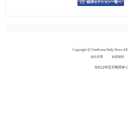
経済セクション一覧へ
Copyright ⓒ OneKorea Daily News All r
会社沿革
会員規約
当社は特定宗教団体