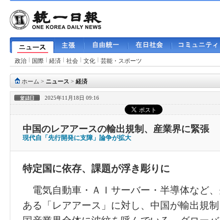
政治
国際
経済
社会
文化
芸能・スポーツ
ホーム
>
ニュース
>
経済
2025年11月18日 09:16
中国のレアアースの輸出規制、産業界に緊張
現代自「先行開発に支障」論争が拡大
特定国に依存、課題が浮き彫りに
電気自動車・ＡＩサーバー・半導体など、
ある「レアアース」に対し、中国が輸出規制