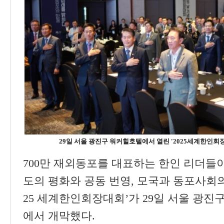
29일 서울 광진구 워커힐호텔에서 열린 '2025세계한인회장대회
700
만 재외동포를 대표하는 한인 리더들
도의 평화와 공동 번영
,
모국과 동포사회
25
세계한인회장대회
’
가
29
일 서울 광진
에서 개막했다
.