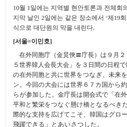
10
월
1
일에는 지역별 현안토론과 전체회
지막 날인
2
일에는 같은 장소에서
‘
제
19
회
식으로 대단원의 막을 내린다
.
[
서울
=
이민호
]
在外同胞庁（金炅俠〓庁長）は９月２
５世界韓人会長大会」を３日間の日程で
の在外同胞と共に世界をつなぎ、未来
ン。今回の大会には世界６７カ国から約
らが参加した。金庁長は開会式で「在外
平和と繁栄をつなぐ懸け橋となるべき
際的な支持を広げてこそ、韓国はグロ
飛躍できる」とあいさつした。