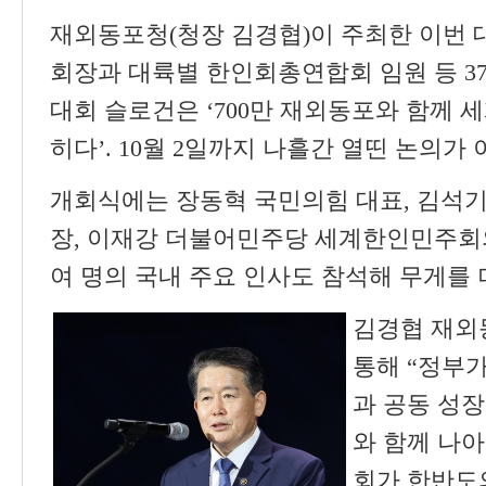
재외동포청
(
청장 김경협
)
이 주최한 이번
회장과 대륙별 한인회총연합회 임원 등
3
대회 슬로건은
‘700
만 재외동포와 함께 
히다
’. 10
월
2
일까지 나흘간 열띤 논의가
개회식에는 장동혁 국민의힘 대표
,
김석기
장
,
이재강 더불어민주당 세계한인민주회
여 명의 국내 주요 인사도 참석해 무게를
김경협 재
통해 “
정부가
과 공동 성장
와 함께 나
회가 한반도