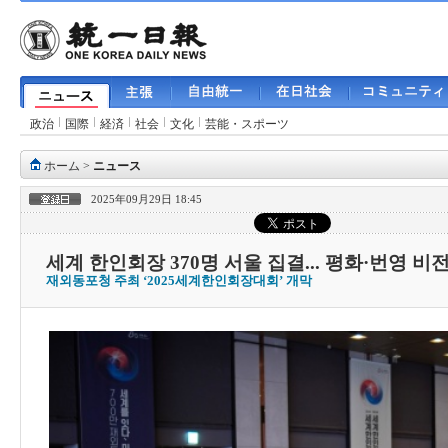
政治
国際
経済
社会
文化
芸能・スポーツ
ホーム
>
ニュース
2025年09月29日 18:45
세계 한인회장 370명 서울 집결... 평화·번영 비
재외동포청 주최 ‘2025세계한인회장대회’ 개막