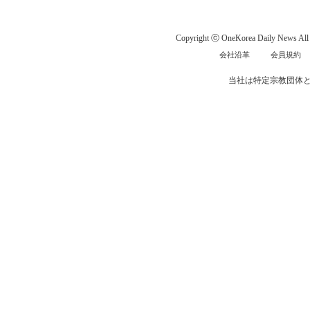
Copyright ⓒ OneKorea Daily News All r
会社沿革
会員規約
当社は特定宗教団体