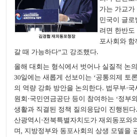
가는 가교가
민국이 글로
려면 한반도
김경협 재외동포청장
포사회와 함
갈 때 가능하다
”
고 강조했다
.
올해 대회는 형식에서 벗어나 실질적 논
30
일에는 새롭게 선보이는
‘
공통의제 토
의 역량 강화 방안을 논의한다
.
법무부
·
국
원회
·
국민연금공단 등이 참여하는
‘
정부와
생활과 직결된 정책 질의응답이 진행된다
산광역시
·
전북특별자치도가 재외동포와의
며
,
지방정부와 동포사회의 상생 모델을 