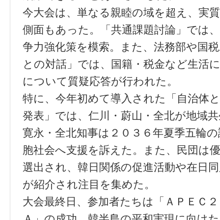
今大会は、単なる親睦の域を超え、実
側面もあった。「共通課題討論」では、
争力強化策を模索。また、法務部や国税
との対話」では、国籍・税金など生活
について質疑応答が行われた。
特に、今年初めて導入された「自治体と
発表」では、仁川・蔚山・全北が地域共
寛永・全北知事は２０３６年夏季五輪の
胞社会へ支援を訴えた。また、民団は
選出され、韓日関係の促進活動や在日同
が紹介され注目を集めた。
大会最終日、参加者たちは「ＡＰＥＣ２
Ａ」の成功、韓半島の平和実現に向けた