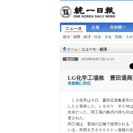
政治
国際
経済
社会
文化
芸能・スポ
ホーム
>
ニュース
>
経済
2025年09月17日 11:14
LG化学工場株 豊田通商
米規制に対応
ＬＧ化学は９日、慶尚北道亀尾市の
したと発表した。ＬＧＨＹ ＢＣＭ
合弁だった。同工場の株式の持ち分
更された。
同工場は、電池の正極で使用される
いる。年間６万６０００トン規模の