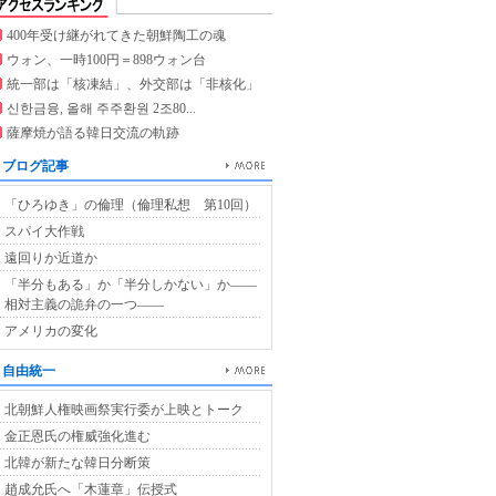
400年受け継がれてきた朝鮮陶工の魂
ウォン、一時100円＝898ウォン台
統一部は「核凍結」、外交部は「非核化」
신한금융, 올해 주주환원 2조80...
薩摩焼が語る韓日交流の軌跡
ブログ記事
「ひろゆき」の倫理（倫理私想 第10回）
スパイ大作戦
遠回りか近道か
「半分もある」か「半分しかない」か――
相対主義の詭弁の一つ――
アメリカの変化
自由統一
北朝鮮人権映画祭実行委が上映とトーク
金正恩氏の権威強化進む
北韓が新たな韓日分断策
趙成允氏へ「木蓮章」伝授式