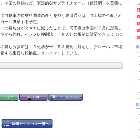
尾、中国の無錫など、安定的なサプライチェーン（供給網）を基盤に
ヨタ自動車の原材料調達の多くを担う豊田通商は、同工場で生産され
ーカーに供給する予定。
ルトの持ち分が２４％に減ったことで、同工場は米国が７月に定義し
基準から外れ、インフレ抑制法（ＩＲＡ）の規制に対応できるように
商の持ち分参加はＬＧ化学が米ＩＲＡ規制に対応し、グローバル市場
強化する重要な転換点」とコメントしている。
経済セクション一覧へ