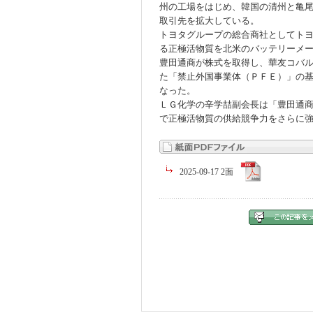
州の工場をはじめ、韓国の清州と亀
取引先を拡大している。
トヨタグループの総合商社としてト
る正極活物質を北米のバッテリーメ
豊田通商が株式を取得し、華友コバ
た「禁止外国事業体（ＰＦＥ）」の
なった。
ＬＧ化学の辛学喆副会長は「豊田通
で正極活物質の供給競争力をさらに
2025-09-17 2面