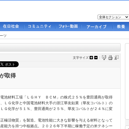
ーツ
文字サイズ
が取得
電池材料工場「ＬＧＨＹ ＢＣＭ」の株式２５％を豊田通商が取得
は、ＬＧ化学と中国電池材料大手の浙江華友鈷業（華友コバルト）の
はＬＧ化学が５１％、豊田通商が２５％、華友コバルトが２４％に変
「正極活物質」を製造。電池性能に大きな影響を与える材料となって
生産能力を持つ中核拠点。２０２６年下半期に稼働予定の米テネシー