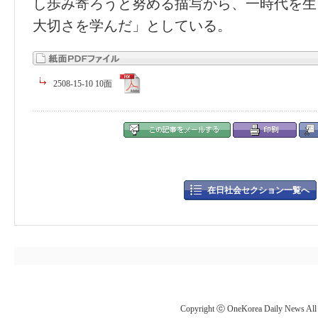
し歩み寄ろうと努める描写から、一時代を生
大切さを学んだ」としている。
2508-15-10 10面
在日社会セクション一覧へ
Copyright ⓒ OneKorea Daily News All r