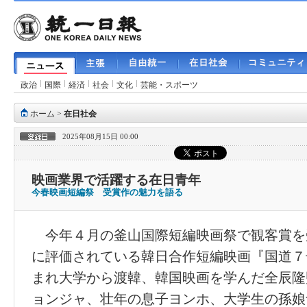
政治
国際
経済
社会
文化
芸能・スポーツ
ホーム
>
在日社会
2025年08月15日 00:00
映画業界で活躍する在日青年
今春映画短編祭 受賞作の魅力を語る
今年４月の釜山国際短編映画祭で観客賞を
に評価されている韓日合作短編映画『国道７
まれ大学から渡韓、韓国映画を学んだ全辰隆
ョンジャ、壮年の息子ヨンホ、大学生の孫娘