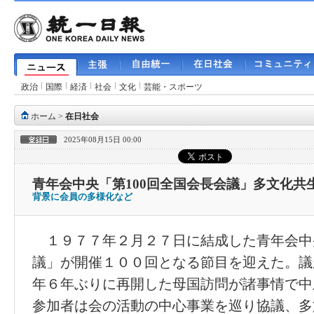
政治
国際
経済
社会
文化
芸能・スポーツ
ホーム
>
在日社会
2025年08月15日 00:00
青年会中央「第100回全国会長会議」多文化共
背景に会員の多様化など
１９７７年２月２７日に結成した青年会中
議」が開催１００回となる節目を迎えた。議
年６年ぶりに再開した母国訪問が諸事情で中
参加者は会の活動の中心事業を巡り協議、多