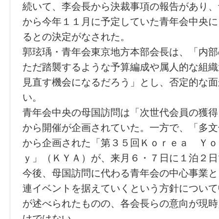
続いて、李会長から決裁事項の報告があり、
から今年１１月に予定していた青年会中央に
るとの決定がなされた。
郭玹瑀・青年会東京地方本部会長は、「内部
ただ踏襲するような予算編成や属人的な組織
見直す機会になるだろう」とし、否定的な面
い。
青年会中央の母国訪問は「次世代会員の獲得
から開催が企画されていた。一方で、「多文
から企画された「第３５回Ｋｏｒｅａ Ｙｏ
ｙ」（ＫＹＡ）が、来月６・７日に１泊２日
今後、母国訪問に代わる青年会の中心事業と
連イベントを据えていくという方針について
が述べられたものの、各会長らの意向が現時
けではない。