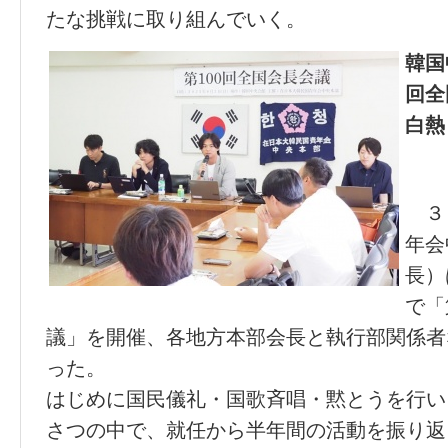
たな挑戦に取り組んでいく。
韓国
回全
白熱
３
年会
長）
で「
議」を開催、各地方本部会長と執行部関係者
った。
はじめに国民儀礼・国歌斉唱・黙とうを行い
さつの中で、就任から半年間の活動を振り返