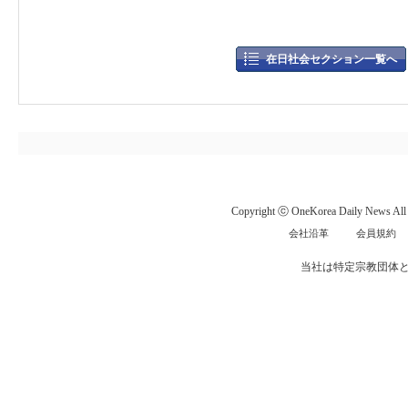
在日社会セクション一覧へ
Copyright ⓒ OneKorea Daily News All r
会社沿革
会員規約
当社は特定宗教団体