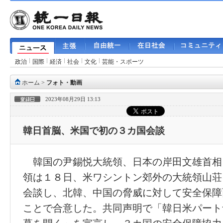
政治
国際
経済
社会
文化
芸能・スポーツ
ホーム
>
フォト・動画
2023年08月29日 13:13
韓日首脳、米国で初の３カ国会談
韓国の尹錫悦大統領、日本の岸田文雄首相
領は１８日、米ワシントン郊外の大統領山荘
会談し、北韓、中国の脅威に対して安全保障
ことで合意した。共同声明で「韓日米パート