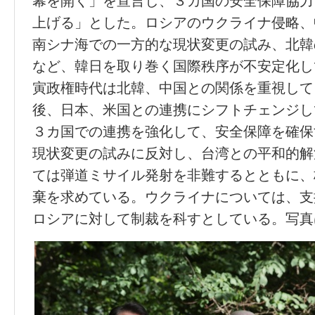
幕を開く」を宣言し、３カ国の安全保障協力
上げる」とした。ロシアのウクライナ侵略、
南シナ海での一方的な現状変更の試み、北韓
など、韓日を取り巻く国際秩序が不安定化し
寅政権時代は北韓、中国との関係を重視して
後、日本、米国との連携にシフトチェンジし
３カ国での連携を強化して、安全保障を確保
現状変更の試みに反対し、台湾との平和的解
ては弾道ミサイル発射を非難するとともに、
棄を求めている。ウクライナについては、支
ロシアに対して制裁を科すとしている。写