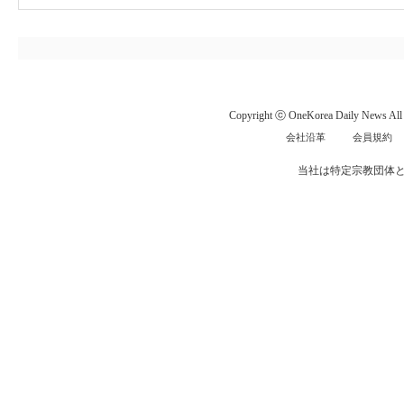
Copyright ⓒ OneKorea Daily News All r
会社沿革
会員規約
当社は特定宗教団体