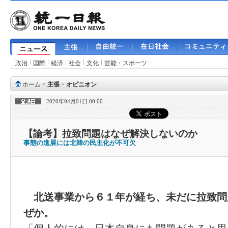
政治
国際
経済
社会
文化
芸能・スポーツ
ホーム
>
主張
>
オピニオン
2020年04月01日 00:00
【論考】拉致問題はなぜ解決しないのか
事態の進展には北韓の民主化が不可欠
北送事業から６１年が経ち、未だに拉致問
ぜか。