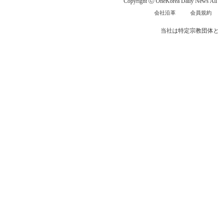
Copyright ⓒ OneKorea Daily News All r
会社沿革
会員規約
当社は特定宗教団体