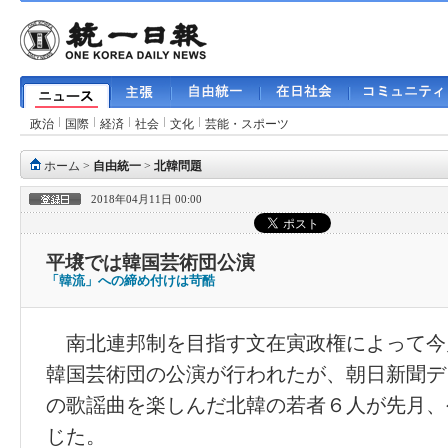
政治
国際
経済
社会
文化
芸能・スポーツ
ホーム
>
自由統一
>
北韓問題
2018年04月11日 00:00
平壌では韓国芸術団公演
「韓流」への締め付けは苛酷
南北連邦制を目指す文在寅政権によって今
韓国芸術団の公演が行われたが、朝日新聞デ
の歌謡曲を楽しんだ北韓の若者６人が先月、
じた。