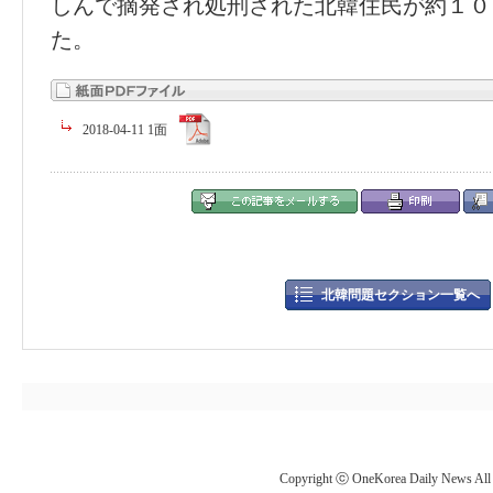
しんで摘発され処刑された北韓住民が約１０
た。
2018-04-11 1面
北韓問題セクション一覧へ
Copyright ⓒ OneKorea Daily News All r