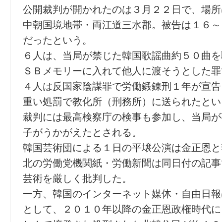
公開裁判が開かれたのは３月２２日で、場所
中朝国境地帯・両江道三水郡。被告は１６～
だったという。
６人は、当局が禁じた韓国歌謡曲約５０曲を
ＳＢメモリーに入れて他人に渡そうとした罪
４人は反国家陰謀罪で労働鍛錬刑１年が宣告
重い処罰で教化所（刑務所）に送られたとい
裁判には最高検察庁の検事も参加し、当局が
子がうかがえたとされる。
韓国芸術団による１日の平壌公演は金正恩と
北の労働党機関紙・労働新聞は同日付の記事
芸術を厳しく批判した。
一方、韓国のインターネット媒体・自由日報
として、２０１０年以降の金正恩政権時代に