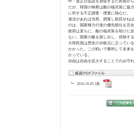
中・金正日会談を買収するため南か
だが、韓国の検察は敵の核武装に協
に対する不正調査・捜査に熱心だ。
違法があれば当然、調査し処罰せね
のは、国家権力行使の優先順位を完
政府は直ちに、敵の核武装を助けた
ない。国家の敵を探し出し、排除す
大韓民国は歴史の分岐点に立ってい
かかった。この戦いで勝利して未来
かっている。
自由は自由を拡大することでのみ守
2016-10-05 2面