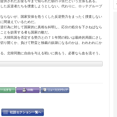
ら提供されたお金も今まで知られた額の３倍だという主張もある。
力した反逆者たちを捜査しようとしない。代わりに、ロッテグループ
ばならないが、国家安保を危うくした反逆勢力をまったく捜査しない
全に間違えているためだ。
反逆行為に対して国家的に真相を糾明し、応分の処分を下さねばなら
ることを妨害する者も国家の敵だ。
る。大韓民国を否定する勢力との７１年間の戦いは最終的局面にさし
を切り開くか、負けて野蛮と独裁の奴隷になるのかは、われわれにか
れる。北韓同胞に自由を与える戦いに挑もう。必要なら血を流そう。
社説セクション一覧へ