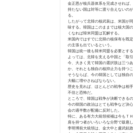
金正恩が核兵器体系を完成させれば
持たない国は対等に渡り合えないの
る。
したがって北韓の核武装は、米国が
味する。韓国はこのままでは核大国
くなれば韓米同盟は瓦解する。
米国内ではすでに北韓の核保有を既
の主張も出ているという。
韓国は統一後も韓米同盟を必要とす
よっては、北韓を支える中国と「取
今、大きく見て韓国の選択肢は三つ
か、それとも独自の核抑止力を持つ
そうならば、今の韓国としては独自
大幅に増やさねばならない。
歴史を見れば、ほとんどの戦争は相
不信と恐怖だ。
ところで、韓国は戦争が決断できる
今の韓国の政治はとても戦争など決
会の過半数が配備に反対した。
特に、ある有力大統領候補は今もＴ
肩を持つ者がいろいろな分野で跋扈
李明博前大統領は、金大中と盧武鉉