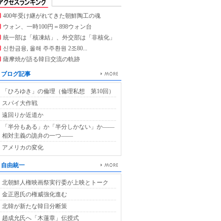
400年受け継がれてきた朝鮮陶工の魂
ウォン、一時100円＝898ウォン台
統一部は「核凍結」、外交部は「非核化」
신한금융, 올해 주주환원 2조80...
薩摩焼が語る韓日交流の軌跡
ブログ記事
「ひろゆき」の倫理（倫理私想 第10回）
スパイ大作戦
遠回りか近道か
「半分もある」か「半分しかない」か――
相対主義の詭弁の一つ――
アメリカの変化
自由統一
北朝鮮人権映画祭実行委が上映とトーク
金正恩氏の権威強化進む
北韓が新たな韓日分断策
趙成允氏へ「木蓮章」伝授式