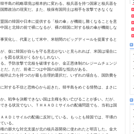
、韓半島の戦略環境は根本的に変わる。核兵器を持つ国家と核兵器を
が国際政治の現実だ。また、核保有国同士は相手を攻撃できなくな
同盟国の韓国や日本に提供する「核の傘」が機能し難くなることを意
の中国と北韓の前で裸になるが、裸の韓国に対する核の傘が機能しな
定事実化し、代案として米中、米朝間のビッグディールを提案すると
るが、仮に韓国が自らを守る意志がないと見られれば、米国は場合に
引」を図る状況がくるかもしれない。
ある。予防攻撃で北核を破壊するか、金正恩体制のレジームチェンジ
ことだ。ただ、前者二つは中国の頑固な抵抗がある。
の核抑止力を持つのが最も合理的選択だ。いずれの場合も、国防費を
手に対する不信と恐怖心から起きた。韓半島をめぐる情勢は、まさに
のか。戦争を決断できない国は主権を失い亡びることが多い。だが、
心できる状況でない。ＴＨＡＡＤミサイルの配備問題でも、当初は国
ＨＡＡＤミサイルの配備に反対している。もっとも韓国では、平壌の
している。
政権の膨大な対北支援が北の核兵器開発に使われたと明言した。金大