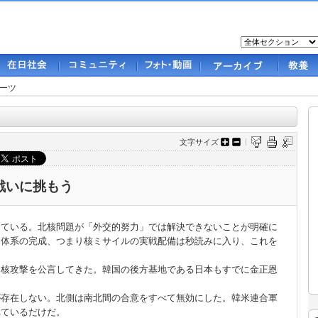
ーツ
文字サイズ
戦いに挑もう
ている。北核問題が「外交的努力」では解決できないことが明確に
器体系の完成、つまり核ミサイルの実戦配備は秒読みに入り、これを
。
る核攻撃を公言してきた。韓国の後方基地である日本もすでに金正恩
が存在しない。北側は南北間の合意をすべて無効にした。韓米連合軍
れているだけだ。