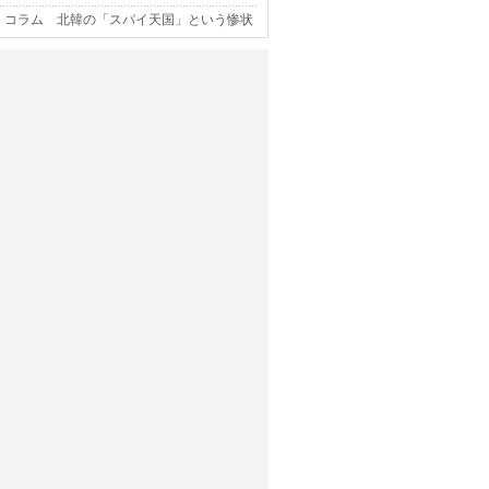
コラム 北韓の「スパイ天国」という惨状