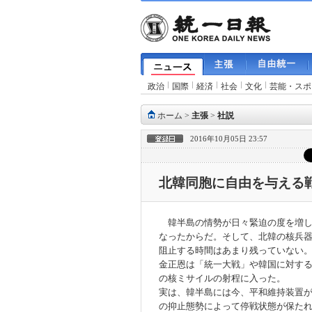
政治
国際
経済
社会
文化
芸能・スポ
ホーム
>
主張
>
社説
2016年10月05日 23:57
北韓同胞に自由を与える
韓半島の情勢が日々緊迫の度を増し
なったからだ。そして、北韓の核兵
阻止する時間はあまり残っていない
金正恩は「統一大戦」や韓国に対す
の核ミサイルの射程に入った。
実は、韓半島には今、平和維持装置
の抑止態勢によって停戦状態が保た