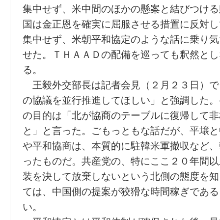
集中せず、米中間のほかの懸案と結びつける
国は金正恩を確実に屈服させる措置に反対し
集中せず、米朝平和協定のような話に乗り気
せた。ＴＨＡＡＤの配備を巡っても釈然とし
る。
王毅外交部長は記者会見（２月２３日）で
の協議を並行推進してほしい」と強調した。
の目的は「北が協商のテーブルに復帰して非
と」と言った。ごもっともな話だが、平壌と
や平和協商は、本質的に駐韓米軍撤収など、
ったものだ。共産党の、特にここ２０年間以
装を決して放棄しないという北側の態度を知
ては、中国側の提案が狡猾な時間稼ぎである
い。