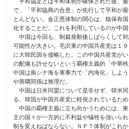
平和協定とは平和体制が確保された後、最
で、「平和協商の合意」が先行して平和が最
とんどない。金正恩体制の関心は、核保有国
化することだ。これを利用しているのが中国
中国は今回も、制裁発動後しばらくして対
可能性が大きい。毛沢東の中国共産党は１９
に大韓民国を侵略した。この中国共産党がい
の配備も許せないという覇権主義的「中華秩
中国は南シナ海を軍事力で「内海化」しよう
や善隣関係は無理だ。
中国は日米同盟について是非せず、韓米同
る。韓国が中国共産党に軽視されているため
中国の覇権主義に立ち向かうためには、東
主の国々が一方的に不利益や犠牲を強いられ
制を変えねばならない。ＮＰＴ体制がこれか