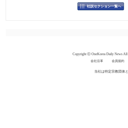
社説セクション一覧へ
Copyright ⓒ OneKorea Daily News All r
会社沿革
会員規約
当社は特定宗教団体