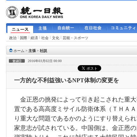
政治
国際
経済
社会
文化
芸能・スポーツ
ホーム
>
主張
>
社説
2016年03月02日 00:00
一方的な不利益強いるNPT体制の変更を
金正恩の挑発によって引き起こされた重大
置である高高度ミサイル防衛体系（ＴＨＡＡ
り重大な問題であるかのようにすり替えられ
家意志が試されている。中国側は、金正恩の