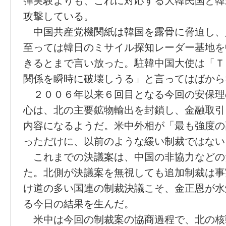
弾実験よりも、これに対応する大韓民国と韓
攻撃している。
中国共産党機関紙は韓国を露骨に脅迫し、
至っては韓日のミサイル探知レーダー基地を
きるとまで言い放った。駐韓中国大使は「Ｔ
関係を瞬時に破壊しうる」と言ってはばから
２００６年以来６回目となる今回の安保理
心は、北の主要鉱物輸出を封鎖し、金融取引
内容になるようだ。米中外相が「最も強度の
っただけに、以前のような緩い制裁ではない
これまでの決議案は、中国の非協力などの
た。北側が決議案を無視しても追加制裁は事
け道の多い国連の制裁決議こそ、金正恩が水
る今日の結果を生んだ。
米中は今回の制裁案の協商過程で、北の核