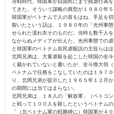
冷戦時代、韓国軍が自国民にまで残虐行為を
てきた。そういう謀略の典型が１９８０年５
韓国軍がベトナムで人の首をはね、手足を切
裂いたという話は、１９８０年の「光州事態
せられた濡れ衣そのものだ。当時も数千人を
なからぬメディアが伝えた。光州事態での虐
と韓国軍のベトナム良民虐殺説の主役らはほ
北岡兄弟は、大量虐殺を起こした韓国の全斗
く裁かれていないと書いたが、全斗煥大領（
ベトナムで任務をこなしていたのは１９７０
り、北岡兄弟が提示した１９６５年１２月か
の期間には当てはまらない。
北岡兄弟は、１８人の「解放軍」（ベトコン
と戦って１００人を殺したというベトナムの
「（北ベトナム軍の戦勝碑に）韓国軍が４０