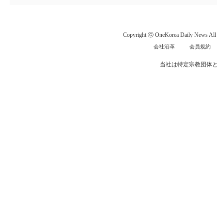
Copyright ⓒ OneKorea Daily News All r
会社沿革
会員規約
当社は特定宗教団体