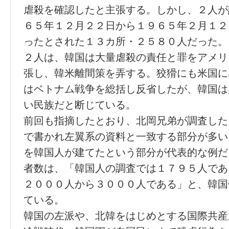
虐殺を確認したと主張する。しかし、２人が
６５年１２月２２日から１９６５年２月１２
ったとされた１３カ所・２５８０人だった。
２人は、韓国は大量虐殺の責任と罪をアメリ
張し、韓米離間策を弄する。狡猾にも米国に
はベトナム戦争を総括し反省したが、韓国は
い民族だと断じている。
前回も指摘したとおり、北岡兄弟が調査した
で書かれ左翼系の資料と一致する部分が多い
を韓国人が建てたという部分が代表的な例だ
者数は、「韓国人の調査では１７９５人であ
２０００人から３０００人である」と、韓国
ている。
韓国の左派や、北韓をはじめとする国際共産