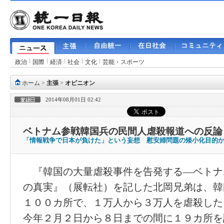
政治
国際
経済
社会
文化
芸能・スポーツ
ホーム
>
主張
>
オピニオン
2014年08月01日 02:42
ベトナム参戦韓国兵の民間人虐殺報道への反論
「情報戦争で日本が負けた」という妄想 慰安婦問題の矮小化目的
『韓国の大量虐殺事件を告発する―ベトナ
の真実』（展転社）を記した北岡兄弟は、韓
１００カ所で、１万人から３万人を虐殺した
今年２月２日から８日までの間に１９カ所を