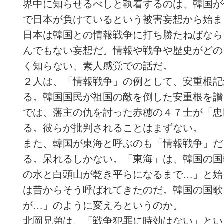
界中に知らせるべしと執着するのは、韓国が
で日本が負けているという被害妄想から始ま
日本は韓国との情報戦争に打ち勝たねばなら
んでもない妄想だ。情報や戦争や歴史がどの
く知らない、素人感覚での話だ。
２人は、「情報戦争」の例として、安重根記
る。韓国国民が祖国の敵を倒した安重根を讃
では、藩主の仇を討った赤穂の４７士が「忠
る。彼らが批判されることはまずない。
また、韓国が東海と呼ぶのも「情報戦争」だ
る。呆れるしかない。「東海」は、韓国の国
の水と白頭山が乾き平らになるまで…」と始
は昔からそう呼ばれてきたのだ。韓国の国歌
が…」のように変えろというのか。
北岡兄弟は、「戦争犯罪に時効はない」とい