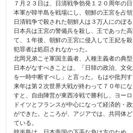
７月２３日は、日清戦争勃発１２０周年の日
本軍が韓半島を戦場にし、朝鮮の王宮を占領
日清戦争で殺された朝鮮人は３万人にのぼる
日本兵は王宮の警備兵を殺し、王であった高
て、１年後、朝鮮の王宮に侵入して王妃を殺
犯罪者は処罰されなかった。
北岡兄弟こそ軍国主義者、人種主義者の典型
日本がなすべきことは、「日韓の政治、文化
を一時中断すべし」と言った。もはや批判す
来年は第２次世界大戦が終わって７０年にな
すと、自由陣営が東西冷戦で勝利し、ヨーロ
ドイツとフランスが中心になって経済的・政
ができた。ところが、アジアでは、共同体ど
ている。
韓半島は、日本帝国の下手な負け方のため、