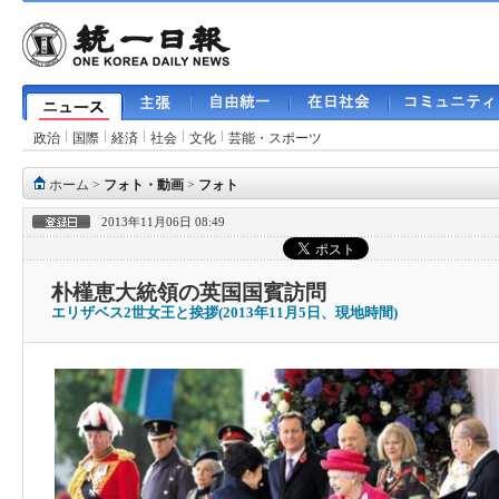
政治
国際
経済
社会
文化
芸能・スポーツ
ホーム
>
フォト・動画
>
フォト
2013年11月06日 08:49
朴槿恵大統領の英国国賓訪問
エリザベス2世女王と挨拶(2013年11月5日、現地時間)