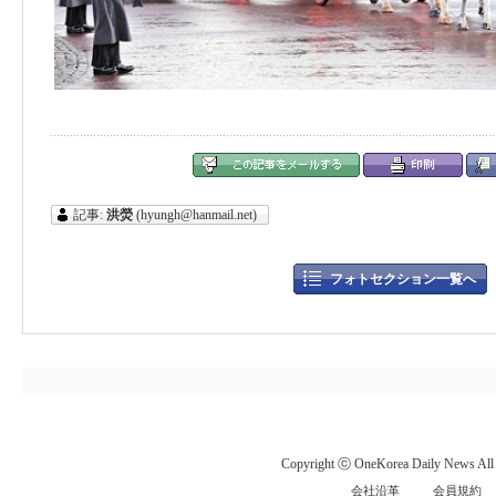
記事:
洪熒
(hyungh@hanmail.net)
フォトセクション一覧へ
Copyright ⓒ OneKorea Daily News All r
会社沿革
会員規約