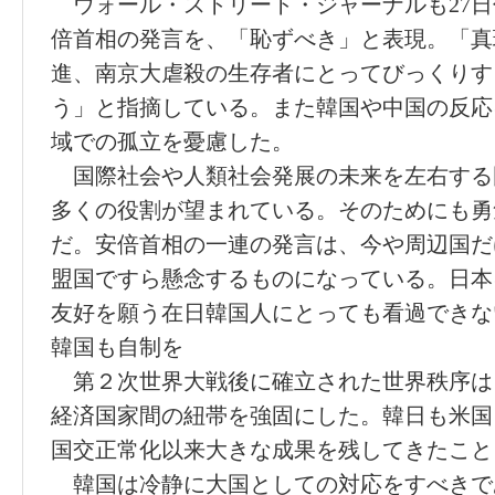
ウォール・ストリート・ジャーナルも27日
倍首相の発言を、「恥ずべき」と表現。「真
進、南京大虐殺の生存者にとってびっくりす
う」と指摘している。また韓国や中国の反応
域での孤立を憂慮した。
国際社会や人類社会発展の未来を左右する
多くの役割が望まれている。そのためにも勇
だ。安倍首相の一連の発言は、今や周辺国だ
盟国ですら懸念するものになっている。日本
友好を願う在日韓国人にとっても看過できな
韓国も自制を
第２次世界大戦後に確立された世界秩序は
経済国家間の紐帯を強固にした。韓日も米国
国交正常化以来大きな成果を残してきたこと
韓国は冷静に大国としての対応をすべきで