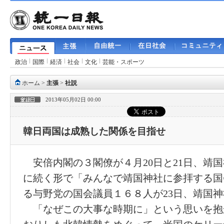
政治
国際
経済
社会
文化
芸能・スポーツ
ホーム
>
主張
>
社説
2013年05月02日 00:00
韓日両国は成熟した関係を目指せ
安倍内閣の３閣僚が４月20日と21日、靖
に続く形で「みんなで靖国神社に参拝する国
る与野党の国会議員１６８人が23日、靖国
「なぜこの大事な時期に」という思いを抱