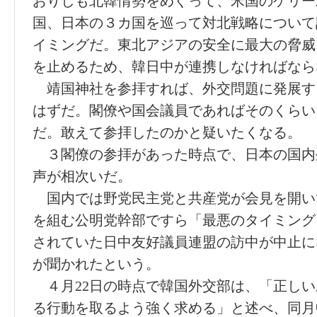
おりしも北韓情勢をめぐって、米国のケリー
国、日本の３カ国を巡って対北戦略について
イミングだ。東北アジアの安全に最大の脅威
を止めるため、韓日中が連携しなければなら
靖国神社を参拝すれば、外交問題に発展す
はずだ。閣僚や国会議員であればそのくらい
だ。敢えて参拝したのかと疑いたくなる。
３閣僚の参拝があった時点で、日本の国内
声が相次いだ。
国内では野党民主党と共産党が会見を開い
を組む公明党幹部ですら「最悪のタイミング
されていた日中友好議員連盟の訪中が中止に
が聞かれたという。
４月22日の時点で韓国外交部は、「正しい
る行動を取るよう強く求める」と述べ、同月