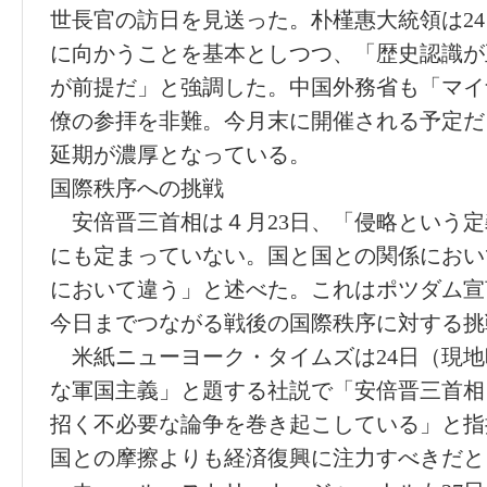
世長官の訪日を見送った。朴槿惠大統領は2
に向かうことを基本としつつ、「歴史認識が
が前提だ」と強調した。中国外務省も「マイ
僚の参拝を非難。今月末に開催される予定だ
延期が濃厚となっている。
国際秩序への挑戦
安倍晋三首相は４月23日、「侵略という定
にも定まっていない。国と国との関係におい
において違う」と述べた。これはポツダム宣
今日までつながる戦後の国際秩序に対する挑
米紙ニューヨーク・タイムズは24日（現地
な軍国主義」と題する社説で「安倍晋三首相
招く不必要な論争を巻き起こしている」と指
国との摩擦よりも経済復興に注力すべきだと