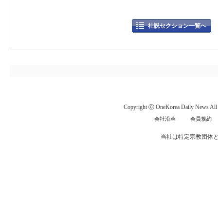
社説セクション一覧へ
Copyright ⓒ OneKorea Daily News All r
会社沿革
会員規約
当社は特定宗教団体