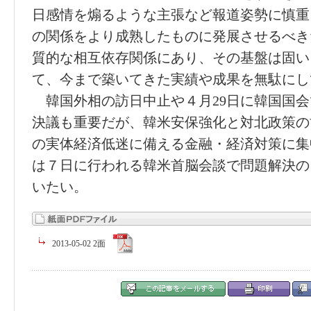
日感情を煽るような主張など報道姿勢に慎重
の関係をより成熟したものに発展させるべき
質的な相互依存関係にあり、その基盤は固い
て、今まで築いてきた実績や成果を無駄にし
韓国外相の訪日中止や４月29日に韓国国会
決議も重要だが、韓米安保強化と対北政策の
の実体経済低迷に備える金融・経済対策に集
は７日に行われる韓米首脳会談で問題解決の
いたい。
2013-05-02 2面