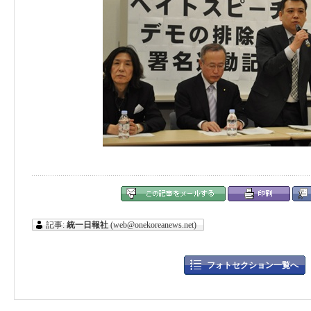
記事:
統一日報社
(web@onekoreanews.net)
フォトセクション一覧へ