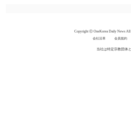
Copyright ⓒ OneKorea Daily News All r
会社沿革
会員規約
当社は特定宗教団体