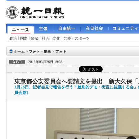
政治
国際
経済
社会
文化
芸能・スポーツ
ホーム
>
フォト・動画
>
フォト
2013年03月26日 19:33
東京都公安委員会へ要請文を提出 新大久保「
3月26日、記者会見で報告を行う「差別的デモ・街宣に抗議する会
員会館）