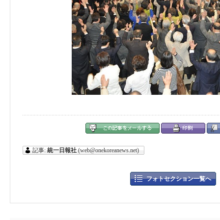
記事:
統一日報社
(web@onekoreanews.net)
フォトセクション一覧へ