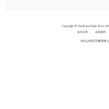
Copyright ⓒ OneKorea Daily News All r
会社沿革
会員規約
当社は特定宗教団体