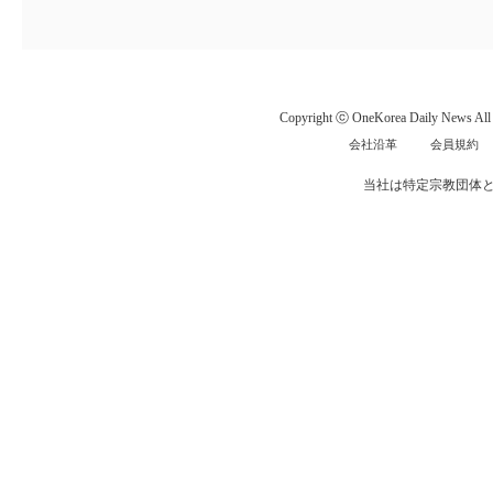
Copyright ⓒ OneKorea Daily News All r
会社沿革
会員規約
当社は特定宗教団体