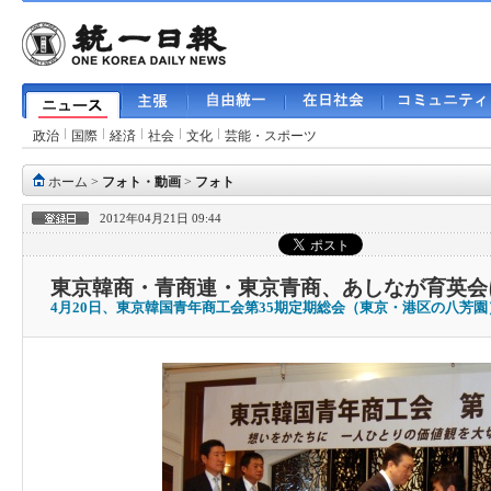
政治
国際
経済
社会
文化
芸能・スポーツ
ホーム
>
フォト・動画
>
フォト
2012年04月21日 09:44
東京韓商・青商連・東京青商、あしなが育英会
4月20日、東京韓国青年商工会第35期定期総会（東京・港区の八芳園