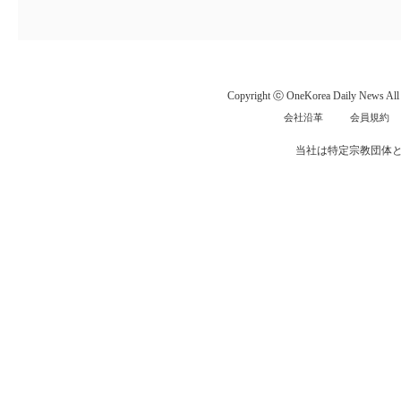
Copyright ⓒ OneKorea Daily News All r
会社沿革
会員規約
当社は特定宗教団体