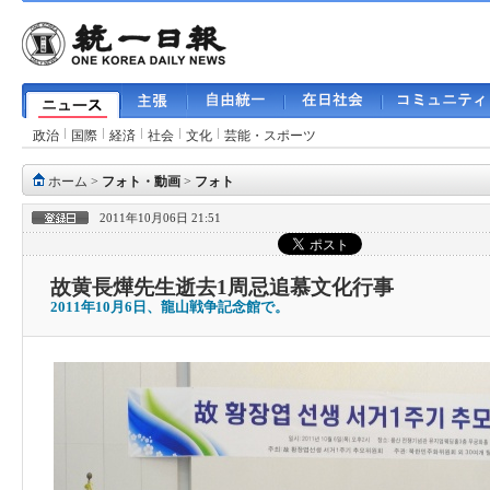
政治
国際
経済
社会
文化
芸能・スポーツ
ホーム
>
フォト・動画
>
フォト
2011年10月06日 21:51
故黄長燁先生逝去1周忌追慕文化行事
2011年10月6日、龍山戦争記念館で。