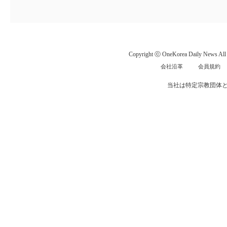
Copyright ⓒ OneKorea Daily News All r
会社沿革
会員規約
当社は特定宗教団体