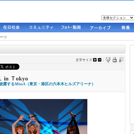
ーツ
文字サイズ
n Ｔokyo
を披露するＭissA（東京・港区の六本木ヒルズアリーナ）