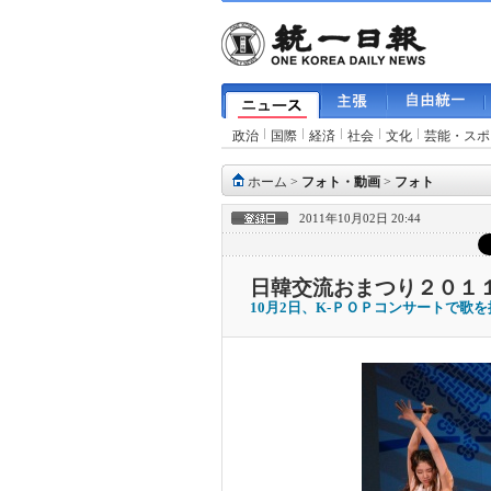
政治
国際
経済
社会
文化
芸能・スポ
ホーム
>
フォト・動画
>
フォト
2011年10月02日 20:44
日韓交流おまつり２０１１ i
10月2日、K-ＰＯＰコンサートで歌