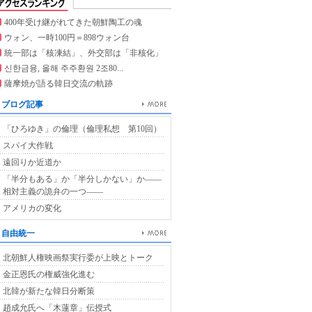
400年受け継がれてきた朝鮮陶工の魂
ウォン、一時100円＝898ウォン台
統一部は「核凍結」、外交部は「非核化」
신한금융, 올해 주주환원 2조80...
薩摩焼が語る韓日交流の軌跡
ブログ記事
「ひろゆき」の倫理（倫理私想 第10回）
スパイ大作戦
遠回りか近道か
「半分もある」か「半分しかない」か――
相対主義の詭弁の一つ――
アメリカの変化
自由統一
北朝鮮人権映画祭実行委が上映とトーク
金正恩氏の権威強化進む
北韓が新たな韓日分断策
趙成允氏へ「木蓮章」伝授式