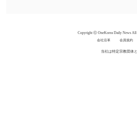
Copyright ⓒ OneKorea Daily News All r
会社沿革
会員規約
当社は特定宗教団体