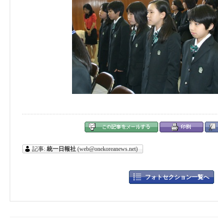
記事:
統一日報社
(web@onekoreanews.net)
フォトセクション一覧へ