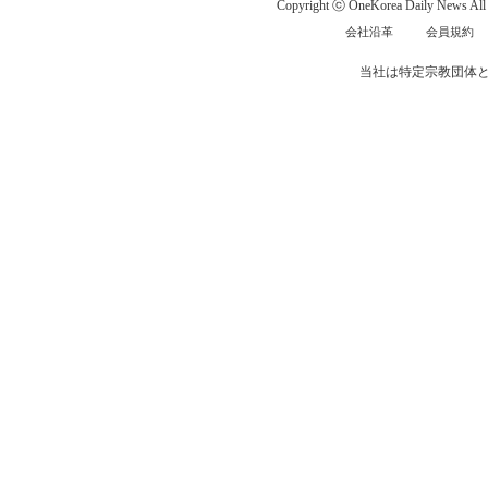
Copyright ⓒ OneKorea Daily News All r
会社沿革
会員規約
当社は特定宗教団体