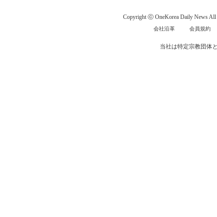
Copyright ⓒ OneKorea Daily News All r
会社沿革
会員規約
当社は特定宗教団体