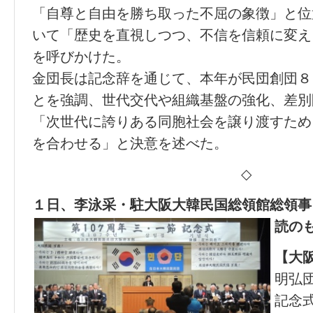
「自尊と自由を勝ち取った不屈の象徴」と位
いて「歴史を直視しつつ、不信を信頼に変え
を呼びかけた。
金団長は記念辞を通じて、本年が民団創団８
とを強調、世代交代や組織基盤の強化、差別
「次世代に誇りある同胞社会を譲り渡すため
を合わせる」と決意を述べた。
◇
１日、李泳采・駐大阪大韓民国総領館総領事
読の
【大
明弘
記念