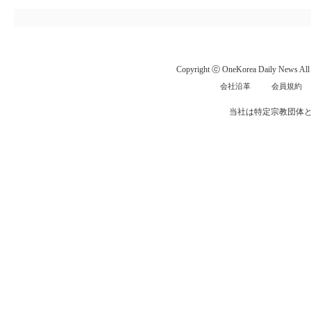
Copyright ⓒ OneKorea Daily News All r
会社沿革
会員規約
当社は特定宗教団体