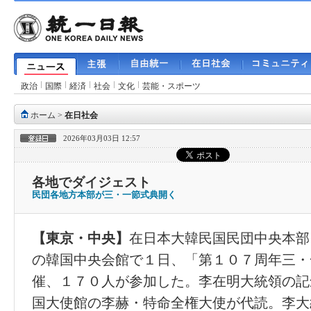
政治
国際
経済
社会
文化
芸能・スポーツ
ホーム
>
在日社会
2026年03月03日 12:57
各地でダイジェスト
民団各地方本部が三・一節式典開く
【東京・中央】
在日本大韓民国民団中央本部
の韓国中央会館で１日、「第１０７周年三・
催、１７０人が参加した。李在明大統領の記
国大使館の李赫・特命全権大使が代読。李大