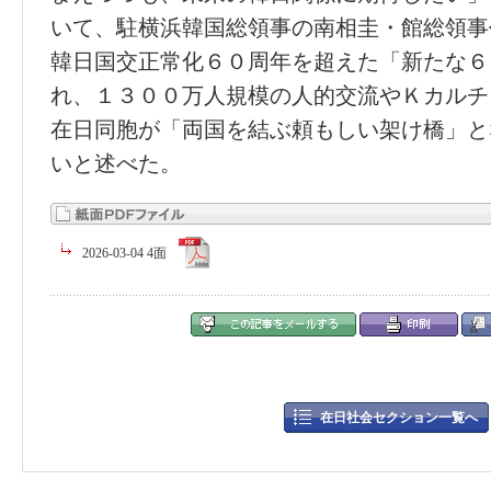
いて、駐横浜韓国総領事の南相圭・館総領事
韓日国交正常化６０周年を超えた「新たな６
れ、１３００万人規模の人的交流やＫカルチ
在日同胞が「両国を結ぶ頼もしい架け橋」と
いと述べた。
2026-03-04 4面
在日社会セクション一覧へ