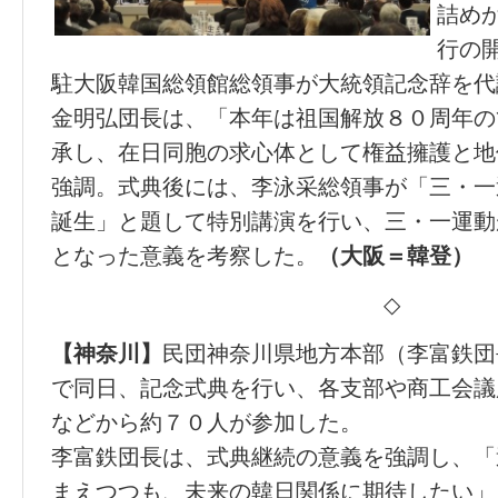
詰め
行の
駐大阪韓国総領館総領事が大統領記念辞を代
金明弘団長は、「本年は祖国解放８０周年の
承し、在日同胞の求心体として権益擁護と地
強調。式典後には、李泳采総領事が「三・一
誕生」と題して特別講演を行い、三・一運動
となった意義を考察した。
（大阪＝韓登）
◇
【神奈川】
民団神奈川県地方本部（李富鉄団
で同日、記念式典を行い、各支部や商工会議
などから約７０人が参加した。
李富鉄団長は、式典継続の意義を強調し、「
まえつつも、未来の韓日関係に期待したい」