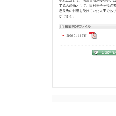
それに対して、沸流百済系倭地勢力
妥協の産物として、田村王子を後継
息長氏の影響を受けていた大王であ
ができる。
2026-01-14 6面