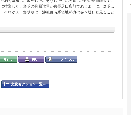
は不満を蓄積し、反発した。そうした空気を察したのが蘇我蝦夷で、
者に推挙した。舒明の和風諡号が息長足日広額であるように、舒明は
り、それゆえ、舒明朝は、沸流百済系倭地勢力の巻き返しと見ること
文化セクション一覧へ