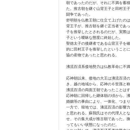
朝であったのだが、それに不満を蓄
た。推古朝を継ぐ山背王子と田村王
闘争であった。
舒明朝を仏教王朝に仕立て上げたの
背王子が、推古朝を継ぐ正当者であ
子を推挙したとされるのだが、実際
子という曖昧な態度に終始した。
聖徳太子の後継者である山背王子を
的に田村王子を推挙したということ
協の産物であったと思われる。
沸流百済系倭地勢力は仏教革命に不
応神朝以来、倭地の大王は沸流百済
き、越の地域から、応神の６世孫と
沸流百済の両面王朝であったことは
応神朝に回帰した継体朝の頃から、
婚姻等の事由により、一体化、つま
一方で、韓地では、沸流百済の影響
と思われる。蘇我氏はその代理人と
せ、その集大成が推古朝であった。
ってもいい状態になったのだ。