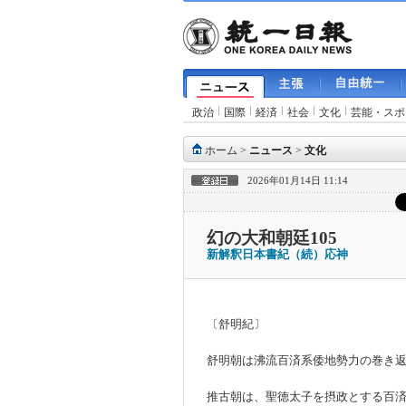
政治
国際
経済
社会
文化
芸能・スポ
ホーム
>
ニュース
>
文化
2026年01月14日 11:14
幻の大和朝廷105
新解釈日本書紀（続）応神
〔舒明紀〕
舒明朝は沸流百済系倭地勢力の巻き
推古朝は、聖徳太子を摂政とする百