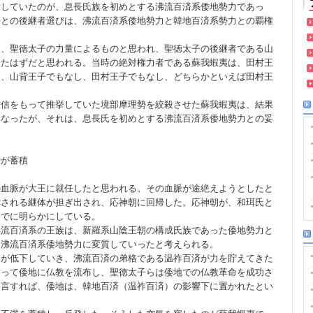
積していたのが、息長氏族を初めとする沸流百済系倭地勢力であっ
子との後継者選びは、沸流百済系倭地勢力と韓地百済系勢力との覇権
は、聖徳太子の力量によるものと思われ、聖徳太子の後継者である山
ったはずだと思われる。当時の絶対権力者である蘇我蝦夷は、田村王
は、山背王子でもなし、田村王子でもなし、どちらかといえば田村王
確信をもって推挙していた境部摩理勢を絞殺させた蘇我蝦夷は、結果
になったが、それは、息長氏を初めとする沸流百済系倭地勢力との妥
満が蓄積
の血脈が大王に就任したと思われる。その血脈が途絶えようとしたと
称される継体が担ぎ出され、応神朝に回帰した。応神朝が、和珥氏と
すでに明らかにしている。
沸流百済系の王族は、新羅系山陰王朝の構成氏族であった倭地勢力と
り沸流百済系倭地勢力に変質していったと考えられる。
力が低下していき、沸流百済の弟格である温祚百済が力を貯えてきた
なって倭地に仏教を流布し、聖徳太子らは倭地での仏教革命を成功さ
換言すれば、倭地は、韓地百済（温祚百済）の影響下に置かれたとい