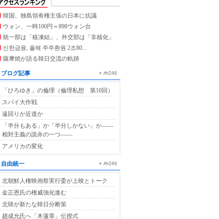
韓国、独島領有権主張の日本に抗議
ウォン、一時100円＝898ウォン台
統一部は「核凍結」、外交部は「非核化」
신한금융, 올해 주주환원 2조80...
薩摩焼が語る韓日交流の軌跡
ブログ記事
「ひろゆき」の倫理（倫理私想 第10回）
スパイ大作戦
遠回りか近道か
「半分もある」か「半分しかない」か――
相対主義の詭弁の一つ――
アメリカの変化
自由統一
北朝鮮人権映画祭実行委が上映とトーク
金正恩氏の権威強化進む
北韓が新たな韓日分断策
趙成允氏へ「木蓮章」伝授式