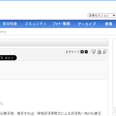
ーツ
文字サイズ
返し
済仏教王朝、換言すれば、韓地百済系勢力による百済色一色の仏教王