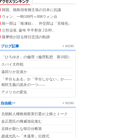
韓国、独島領有権主張の日本に抗議
ウォン、一時100円＝898ウォン台
統一部は「核凍結」、外交部は「非核化」
신한금융, 올해 주주환원 2조80...
薩摩焼が語る韓日交流の軌跡
ブログ記事
「ひろゆき」の倫理（倫理私想 第10回）
スパイ大作戦
遠回りか近道か
「半分もある」か「半分しかない」か――
相対主義の詭弁の一つ――
アメリカの変化
自由統一
北朝鮮人権映画祭実行委が上映とトーク
金正恩氏の権威強化進む
北韓が新たな韓日分断策
趙成允氏へ「木蓮章」伝授式