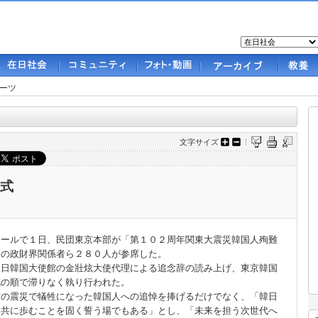
ーツ
文字サイズ
念式
ールで１日、民団東京本部が「第１０２周年関東大震災韓国人殉難
本の政財界関係者ら２８０人が参席した。
駐日韓国大使館の金壯炫大使代理による追念辞の読み上げ、東京韓国
花の順で滞りなく執り行われた。
前の震災で犠牲になった韓国人への追悼を捧げるだけでなく、「韓日
を共に歩むことを固く誓う場でもある」とし、「未来を担う次世代へ