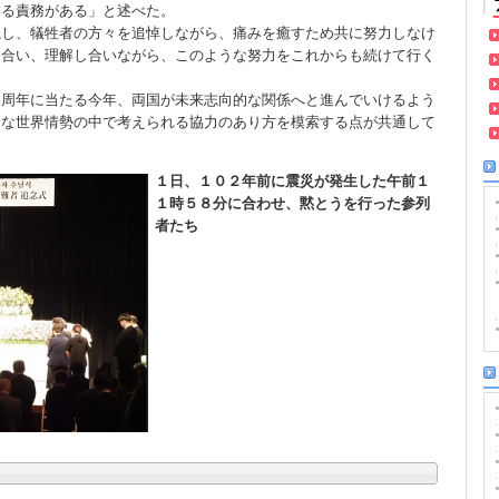
する責務がある」と述べた。
視し、犠牲者の方々を追悼しながら、痛みを癒すため共に努力しなけ
し合い、理解し合いながら、このような努力をこれからも続けて行く
０周年に当たる今年、両国が未来志向的な関係へと進んでいけるよう
明な世界情勢の中で考えられる協力のあり方を模索する点が共通して
１日、１０２年前に震災が発生した午前１
１時５８分に合わせ、黙とうを行った参列
者たち