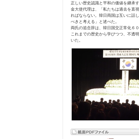
正しい歴史認識と平和の価値を継承
金大使代理は、「私たちは過去を直
ればならない。韓日両国は互いに話
べきと考える」と述べた。
両氏の追念辞は、韓日国交正常化６
これまでの歴史から学びつつ、不透
いた。