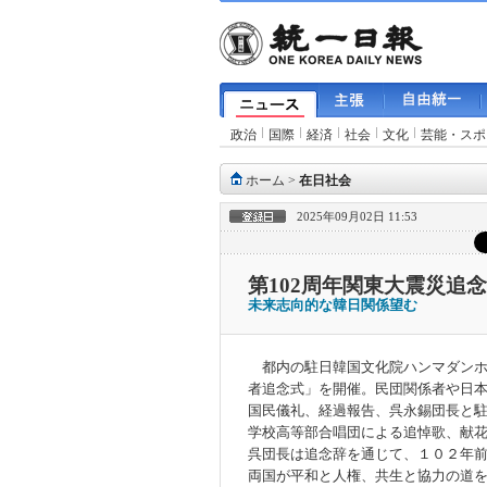
政治
国際
経済
社会
文化
芸能・スポ
ホーム
>
在日社会
2025年09月02日 11:53
第102周年関東大震災追
未来志向的な韓日関係望む
都内の駐日韓国文化院ハンマダンホ
者追念式」を開催。民団関係者や日
国民儀礼、経過報告、呉永錫団長と
学校高等部合唱団による追悼歌、献
呉団長は追念辞を通じて、１０２年
両国が平和と人権、共生と協力の道