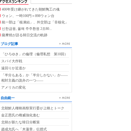
400年受け継がれてきた朝鮮陶工の魂
ウォン、一時100円＝898ウォン台
統一部は「核凍結」、外交部は「非核化」
신한금융, 올해 주주환원 2조80...
薩摩焼が語る韓日交流の軌跡
ブログ記事
「ひろゆき」の倫理（倫理私想 第10回）
スパイ大作戦
遠回りか近道か
「半分もある」か「半分しかない」か――
相対主義の詭弁の一つ――
アメリカの変化
自由統一
北朝鮮人権映画祭実行委が上映とトーク
金正恩氏の権威強化進む
北韓が新たな韓日分断策
趙成允氏へ「木蓮章」伝授式