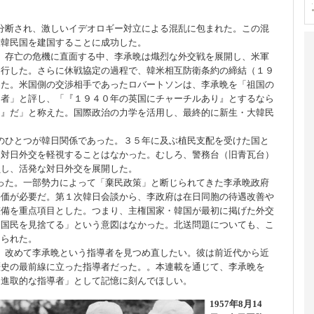
分断され、激しいイデオロギー対立による混乱に包まれた。この混
大韓民国を建国することに成功した。
。存亡の危機に直面する中、李承晩は熾烈な外交戦を展開し、米軍
遂行した。さらに休戦協定の過程で、韓米相互防衛条約の締結（１９
めた。米国側の交渉相手であったロバートソンは、李承晩を「祖国の
国者」と評し、「『１９４０年の英国にチャーチルあり』とするなら
り』だ」と称えた。国際政治の力学を活用し、最終的に新生・大韓民
のひとつが韓日関係であった。３５年に及ぶ植民支配を受けた国と
、対日外交を軽視することはなかった。むしろ、警務台（旧青瓦台）
員し、活発な対日外交を展開した。
った。一部勢力によって「棄民政策」と断じられてきた李承晩政府
評価が必要だ。第１次韓日会談から、李政府は在日同胞の待遇改善や
整備を重点項目とした。つまり、主権国家・韓国が最初に掲げた外交
「国民を見捨てる」という意図はなかった。北送問題についても、こ
けられた。
、改めて李承晩という指導者を見つめ直したい。彼は前近代から近
歴史の最前線に立った指導者だった。。本連載を通じて、李承晩を
た進取的な指導者」として記憶に刻んでほしい。
1957年8月14