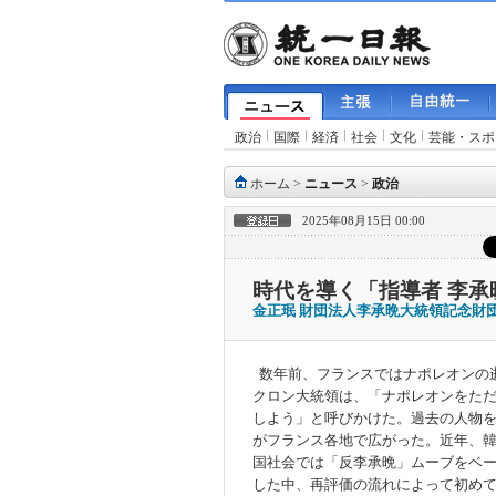
政治
国際
経済
社会
文化
芸能・スポ
ホーム
>
ニュース
>
政治
2025年08月15日 00:00
時代を導く「指導者 李承晩
金正珉 財団法人李承晩大統領記念
数年前、フランスではナポレオンの
クロン大統領は、「ナポレオンをた
しよう」と呼びかけた。過去の人物
がフランス各地で広がった。近年、
国社会では「反李承晩」ムーブをベ
した中、再評価の流れによって初め