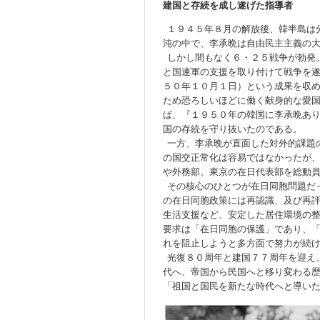
建
国
と存
続
を成し遂げた指導者
１９４５年８月の解放後、韓半島は
沌の中で、李承晩は自由民主主義の
しかし間もなく６・２５戦争が勃発
と国連軍の支援を取り付けて戦争を
５０年１０月１日）という成果を収
ため恐ろしいほどに働く献身的な愛
ば、『１９５０年の韓国に李承晩あ
国の存続を守り抜いたのである。
一方、李承晩が直面した対外的課題
の国交正常化は容易ではなかったが
や外務部、東京の在日代表部を総動
その核心のひとつが在日同胞問題だ
の在日同胞政策には再認識、及び再
生活支援など、安定した居住環境の
要求は「在日同胞の保護」であり、
れを阻止しようと多方面で努力が続
光復８０周年と建国７７周年を迎え
代へ、帝国から民国へと移り変わる
「祖国と国民を新たな時代へと導い