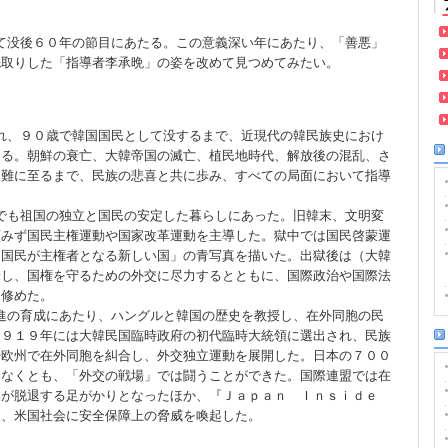
て没後６０年の節目にあたる。この意義深い年にあたり、「善悪」
先取りした「指導者李承晩」の姿を改めて見つめてみたい。
れ、９０歳で韓国国民として没するまで、近現代の韓民族史におけ
ある。朝鮮の衰亡、大韓帝国の滅亡、植民地時代、解放後の混乱、さ
国難に至るまで、民族の悲喜と共に歩み、すべての局面において指導
でも祖国の独立と国民の安定した暮らしにあった。旧韓末、文明変
顧みず国民主権運動や国家改革運動を主導した。獄中では国民啓蒙運
「国民が主権者となる新しい国」の青写真を描いた。出獄後は（大韓
米し、国権を守るための外交に尽力するとともに、国際政治や国際法
を修めた。
進の育成にあたり、ハングルと韓国の歴史を教授し、在外同胞の民
１９１９年には大韓民国臨時政府の初代臨時大統領に選出され、民族
や欧州で在外同胞を糾合し、外交独立運動を展開した。日本の７００
きなくとも、「外交の戦場」では闘うことができた。国際連盟では在
本が脱退する足がかりとなったほか、『Ｊａｐａｎ Ｉｎｓｉｄｅ
し、米国社会に安全保障上の脅威を喚起した。