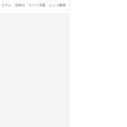
コラム 北韓の「スパイ天国」という惨状