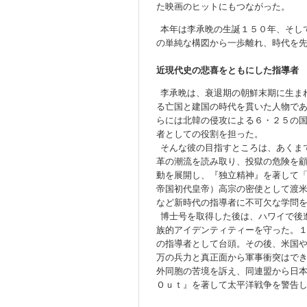
た映画のヒットにもつながった。
本年は李承晩の生誕１５０年、そし
の単純な構図から一歩離れ、時代を
近現代史の悲喜をともにした指導者
李承晩は、衰退期の朝鮮末期に生ま
る亡国と建国の時代を貫いた人物で
らには北韓の侵攻による６・２５の
者としての役割を担った。
そんな彼の目指すところは、あくま
革の潮流を読み取り、投獄の危険を
動を展開し、『独立精神』を著して
帝国初代皇帝）高宗の密使として渡
など新時代の指導者に不可欠な学問
博士号を取得した後は、ハワイで後
族的アイデンティティーを守った。
の指導者として台頭。その後、米国
万の兵力と真正面から軍事衝突はで
外同胞の苦境を訴え、同連盟から日
Ｏｕｔ』を著して太平洋戦争を警告