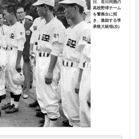
日、在日同胞の
高校野球チーム
を警務台に招
き、激励する李
承晩大統領(左)