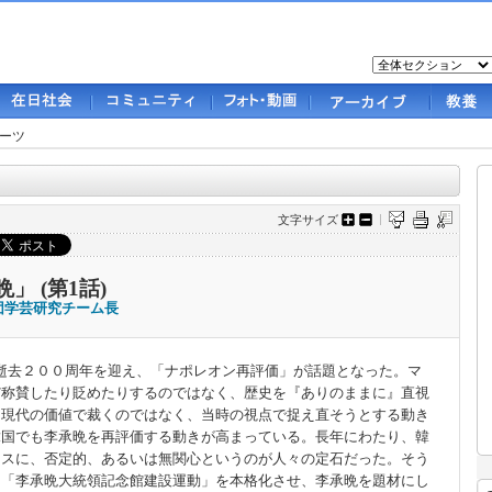
ーツ
文字サイズ
」 (第1話)
財団学芸研究チーム長
逝去２００周年を迎え、「ナポレオン再評価」が話題となった。マ
だ称賛したり貶めたりするのではなく、歴史を『ありのままに』直視
を現代の価値で裁くのではなく、当時の視点で捉え直そうとする動き
韓国でも李承晩を再評価する動きが高まっている。長年にわたり、韓
ースに、否定的、あるいは無関心というのが人々の定石だった。そう
て「李承晩大統領記念館建設運動」を本格化させ、李承晩を題材にし